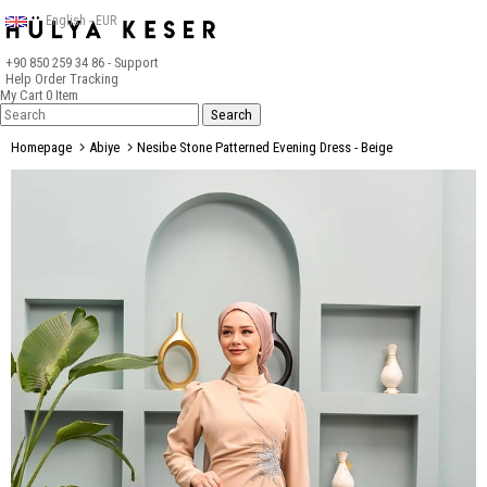
English - EUR
+90 850 259 34 86
- Support
Help
Order Tracking
My Cart
0
Item
Homepage
Abiye
Nesibe Stone Patterned Evening Dress - Beige