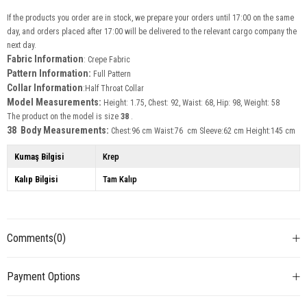
If the products you order are in stock, we prepare your orders until 17:00 on the same
day, and orders placed after 17:00 will be delivered to the relevant cargo company the
next day.
Fabric Information
: Crepe Fabric
Pattern Information:
Full Pattern
Collar
Information
:Half Throat Collar
Model Measurements:
Height: 1.75, Chest: 92, Waist: 68, Hip: 98, Weight: 58
The product on the model is size
38
.
38 Body Measurements:
Chest:96 cm Waist:76 cm Sleeve:62 cm Height:145 cm
Kumaş Bilgisi
Krep
Kalıp Bilgisi
Tam Kalıp
Comments
(0)
Payment Options