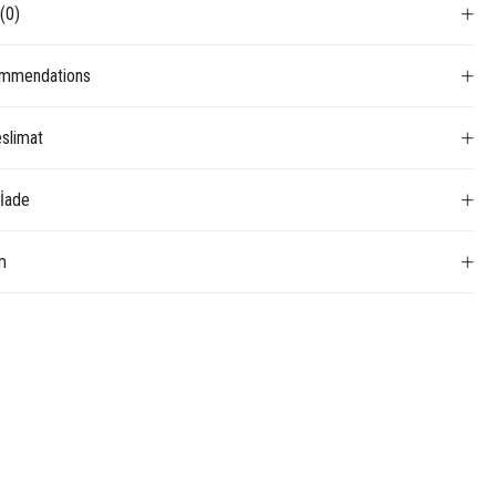
s
(0)
mmendations
slimat
 İade
m