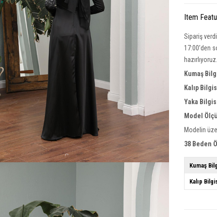
Item Feat
Sipariş verd
17:00’den so
hazırlıyoruz
Kumaş Bilg
Kalıp Bilgi
Yaka Bilgis
Model Ölçü
Modelin üze
38 Beden Ö
Kumaş Bilg
Kalıp Bilgi