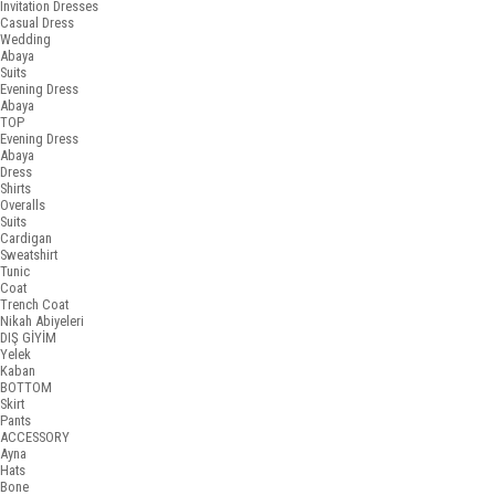
Invitation Dresses
Casual Dress
Wedding
Abaya
Suits
Evening Dress
Abaya
TOP
Evening Dress
Abaya
Dress
Shirts
Overalls
Suits
Cardigan
Sweatshirt
Tunic
Coat
Trench Coat
Nikah Abiyeleri
DIŞ GİYİM
Yelek
Kaban
BOTTOM
Skirt
Pants
ACCESSORY
Ayna
Hats
Bone