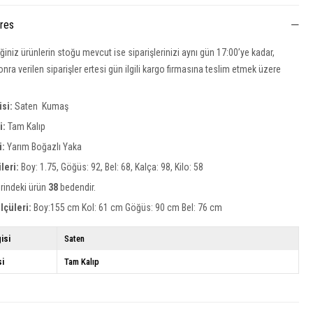
ures
iğiniz ürünlerin stoğu mevcut ise siparişlerinizi aynı gün 17:00’ye kadar,
nra verilen siparişler ertesi gün ilgili kargo firmasına teslim etmek üzere
.
isi:
Saten
Kumaş
si:
Tam Kalıp
i:
Yarım Boğazlı Yaka
leri:
Boy: 1.75, Göğüs: 92, Bel: 68, Kalça: 98, Kilo: 58
rindeki ürün
38
bedendir.
lçüleri:
Boy:155 cm Kol: 61 cm Göğüs: 90 cm Bel: 76 cm
isi
Saten
si
Tam Kalıp