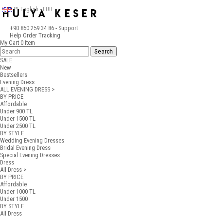
English - EUR
+90 850 259 34 86
- Support
Help
Order Tracking
My Cart
0
Item
SALE
New
Bestsellers
Evening Dress
ALL EVENING DRESS >
BY PRICE
Affordable
Under 900 TL
Under 1500 TL
Under 2500 TL
BY STYLE
Wedding Evening Dresses
Bridal Evening Dress
Special Evening Dresses
Dress
All Dress >
BY PRICE
Affordable
Under 1000 TL
Under 1500
BY STYLE
All Dress