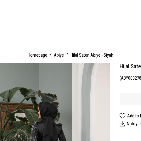
Homepage
Abiye
Hilal Saten Abiye - Siyah
Hilal Sat
(ABY000278
Add to 
Notify 