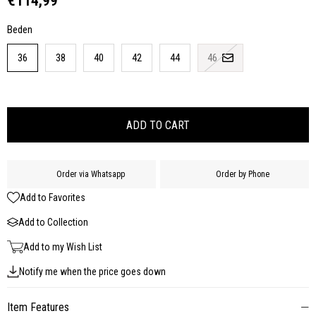
€114,99
Beden
36
38
40
42
44
46
Order via Whatsapp
Order by Phone
Add to Favorites
Add to Collection
Add to my Wish List
Notify me when the price goes down
Item Features