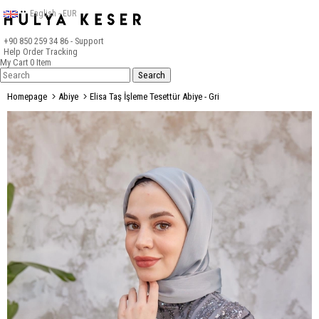
English - EUR
+90 850 259 34 86
- Support
Help
Order Tracking
My Cart
0
Item
Homepage
Abiye
Elisa Taş İşleme Tesettür Abiye - Gri