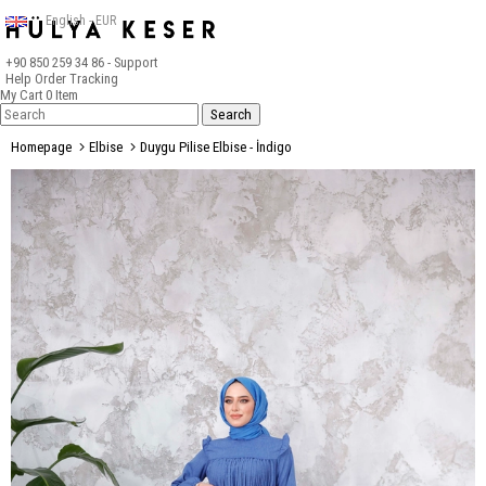
English - EUR
+90 850 259 34 86
- Support
Help
Order Tracking
My Cart
0
Item
Homepage
Elbise
Duygu Pilise Elbise - İndigo