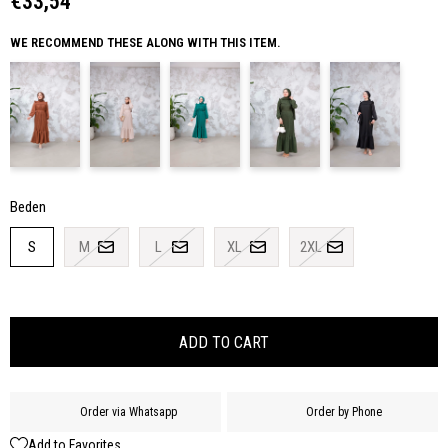
€33,54
WE RECOMMEND THESE ALONG WITH THIS ITEM.
Beden
S
M
L
XL
2XL
Order via Whatsapp
Order by Phone
Add to Favorites