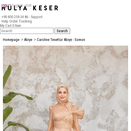
English - EUR
+90 850 259 34 86
- Support
Help
Order Tracking
My Cart
0
Item
Homepage
Abiye
Caroline Tesettür Abiye - Somon