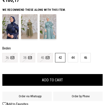
€186,17
WE RECOMMEND THESE ALONG WITH THIS ITEM.
Beden
36
38
40
42
44
46
Order via Whatsapp
Order by Phone
Add to Favorites