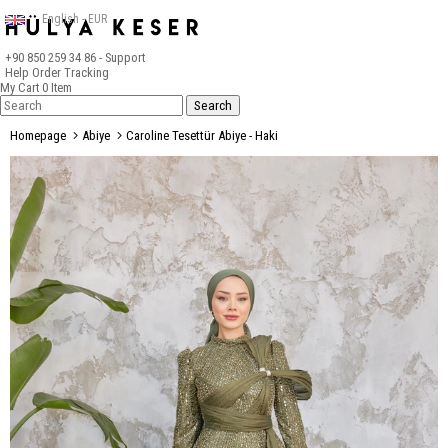
English - EUR
+90 850 259 34 86
- Support
Help
Order Tracking
My Cart
0
Item
Homepage
Abiye
Caroline Tesettür Abiye - Haki