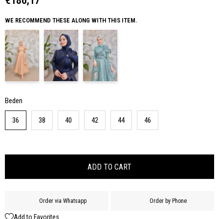
€186,17
WE RECOMMEND THESE ALONG WITH THIS ITEM.
Beden
36
38
40
42
44
46
Order via Whatsapp
Order by Phone
Add to Favorites