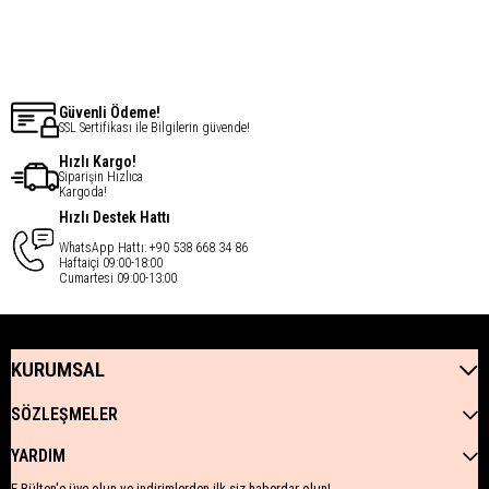
€13,14
€13,14
Güvenli Ödeme!
SSL Sertifikası ile Bilgilerin güvende!
Hızlı Kargo!
Siparişin Hızlıca
Kargoda!
Hızlı Destek Hattı
WhatsApp Hattı: +90 538 668 34 86
Haftaiçi 09:00-18:00
Cumartesi 09:00-13:00
KURUMSAL
SÖZLEŞMELER
YARDIM
E-Bülten'e üye olun ve indirimlerden ilk siz haberdar olun!