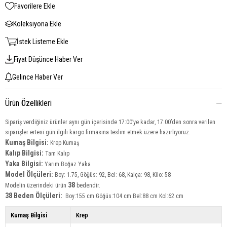
Favorilere Ekle
Koleksiyona Ekle
İstek Listeme Ekle
Fiyat Düşünce Haber Ver
Gelince Haber Ver
Ürün Özellikleri
Sipariş verdiğiniz ürünler aynı gün içerisinde 17:00’ye kadar, 17:00’den sonra verilen
siparişler ertesi gün ilgili kargo firmasına teslim etmek üzere hazırlıyoruz.
Kumaş Bilgisi:
Krep Kumaş
Kalıp Bilgisi:
Tam Kalıp
Yaka Bilgisi:
Yarım Boğaz Yaka
Model Ölçüleri:
Boy: 1.75, Göğüs: 92, Bel: 68, Kalça: 98, Kilo: 58
38
Modelin üzerindeki ürün
bedendir.
38 Beden Ölçüleri:
Boy:155 cm Göğüs:104 cm Bel:88 cm Kol:62 cm
Kumaş Bilgisi
Krep