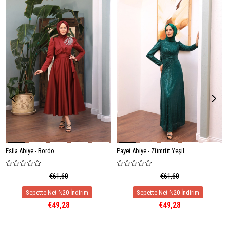
Esila Abiye - Bordo
Payet Abiye - Zümrüt Yeşil
€61,60
€61,60
€49,28
€49,28