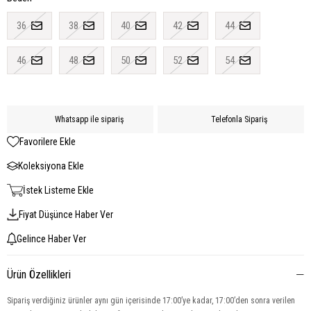
36
38
40
42
44
46
48
50
52
54
Whatsapp ile sipariş
Telefonla Sipariş
Favorilere Ekle
Koleksiyona Ekle
İstek Listeme Ekle
Fiyat Düşünce Haber Ver
Gelince Haber Ver
Ürün Özellikleri
Sipariş verdiğiniz ürünler aynı gün içerisinde 17:00’ye kadar, 17:00’den sonra verilen