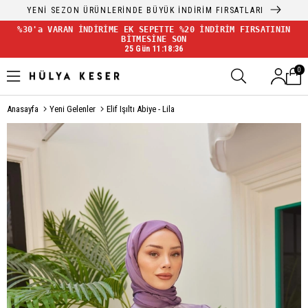
YENİ SEZON ÜRÜNLERİNDE BÜYÜK İNDİRİM FIRSATLARI
%30'a VARAN İNDİRİME EK SEPETTE %20 İNDİRİM FIRSATININ
BİTMESİNE SON
25 Gün 11:18:35
0
Anasayfa
Yeni Gelenler
Elif Işıltı Abiye - Lila