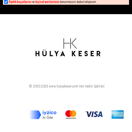
Üyelik koşullarını
ve
kişisel verilerimin
korunmasını kabul ediyorum.
© 2005-2026 www.hulyakeser.com Her Hakkı Saklıdır.