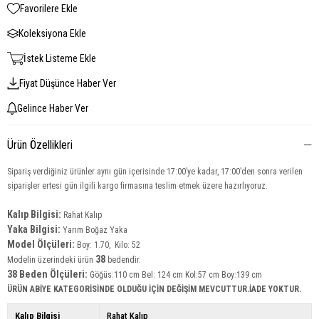
Favorilere Ekle
Koleksiyona Ekle
İstek Listeme Ekle
Fiyat Düşünce Haber Ver
Gelince Haber Ver
Ürün Özellikleri
Sipariş verdiğiniz ürünler aynı gün içerisinde 17:00’ye kadar, 17:00’den sonra verilen
siparişler ertesi gün ilgili kargo firmasına teslim etmek üzere hazırlıyoruz.
Kalıp Bilgisi:
Rahat Kalıp
Yaka Bilgisi:
Yarım Boğaz Yaka
Model Ölçüleri:
Boy: 1.70, Kilo: 52
38
Modelin üzerindeki ürün
bedendir.
38 Beden Ölçüleri:
Göğüs:110 cm Bel: 124 cm Kol:57 cm Boy:139 cm
ÜRÜN ABİYE KATEGORİSİNDE OLDUĞU İÇİN DEĞİŞİM MEVCUTTUR.İADE YOKTUR.
Kalıp Bilgisi
Rahat Kalıp