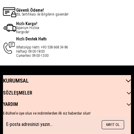
Güvenli Ödeme!
SSL Sertifikası ile Bilgilerin güvende!
Hızlı Kargo!
Siparişin Hızlıca
Kargoda!
Hızlı Destek Hattı
WhatsApp Hattı: +90 538 668 34 86
Haftaiçi 09:00-18:00
Cumartesi 09:00-13:00
KURUMSAL
SÖZLEŞMELER
YARDIM
E-Bülten'e üye olun ve indirimlerden ilk siz haberdar olun!
KAYIT OL