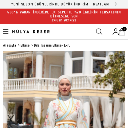
YENİ SEZON ÜRÜNLERİNDE BÜYÜK İNDİRİM FIRSATLARI
%30'a VARAN İNDİRİME EK SEPETTE %20 İNDİRİM FIRSATININ
BİTMESİNE SON
24 Gün 20:14:21
0
Anasayfa
Elbise
Dila Tasarım Elbise - Ekru