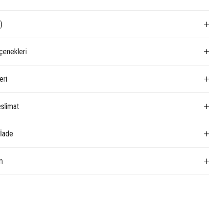
)
enekleri
eri
slimat
 İade
m