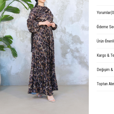
Yorumlar
(0
Ödeme Seç
Ürün Öneril
Kargo & Te
Değişim &
Toptan Alı