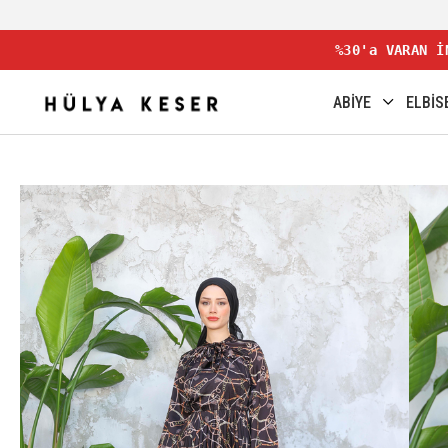
%30'a VARAN İ
ABİYE
ELBİS