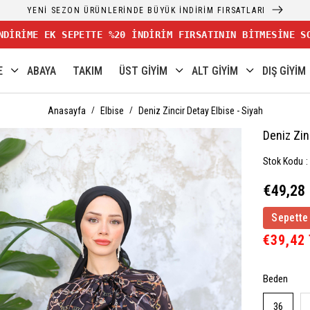
YENİ SEZON ÜRÜNLERİNDE BÜYÜK İNDİRİM FIRSATLARI
NDİRİME EK SEPETTE %20 İNDİRİM FIRSATININ BİTMESİNE S
E
ABAYA
TAKIM
ÜST GİYİM
ALT GİYİM
DIŞ GİYİM
Anasayfa
Elbise
Deniz Zincir Detay Elbise - Siyah
Deniz Zin
Stok Kodu
€49,28
Sepette
€39,42
Beden
36