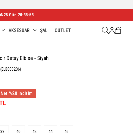
ON
25 Gün 20:38:55
0
AKSESUAR
ŞAL
OUTLET
cir Detay Elbise - Siyah
(ELB000206)
 Net %20 İndirim
 TL
38
40
42
44
46