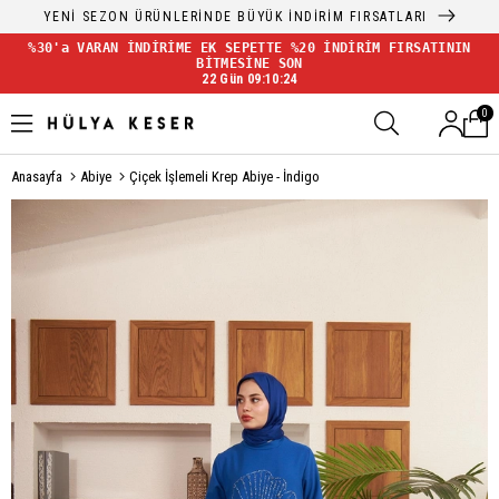
YENİ SEZON ÜRÜNLERİNDE BÜYÜK İNDİRİM FIRSATLARI
%30'a VARAN İNDİRİME EK SEPETTE %20 İNDİRİM FIRSATININ
BİTMESİNE SON
22 Gün 09:10:23
0
Anasayfa
Abiye
Çiçek İşlemeli Krep Abiye - İndigo