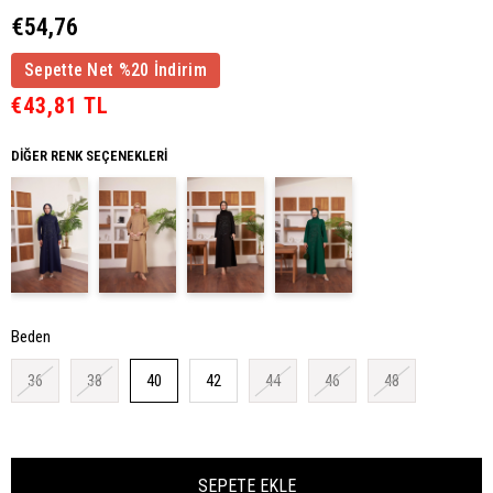
€54,76
Sepette Net %20 İndirim
€43,81 TL
DIĞER RENK SEÇENEKLERI
Beden
36
38
40
42
44
46
48