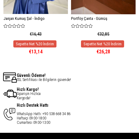
Janjan Kumaş Şal - İndigo
Portföy Çanta - Gümüş
€16,43
€32,85
€13,14
€26,28
Güvenli Ödeme!
SSL Sertifikası ile Bilgilerin güvende!
Hızlı Kargo!
Siparişin Hızlıca
Kargoda!
Hızlı Destek Hattı
WhatsApp Hattı: +90 538 668 34 86
Haftaiçi 09:00-18:00
Cumartesi 09:00-13:00