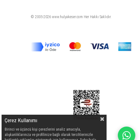
© 2005-2026 www.hulyakeser.com Her Hakkı Saklıdır.
Çerez Kullanımı
Birinci ve üçüncü kişi çerezlerini analiz amacıyla,
alışkanlıklarınıza ve profilinize bağlı olarak tercihlerinizle