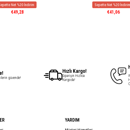
€49,28
€41,06
Hızlı Kargo!
e!
Siparişin Hızlıca
W
gilerin güvende!
Kargoda!
H
C
ER
YARDIM
esi
Müşteri Hizmetleri