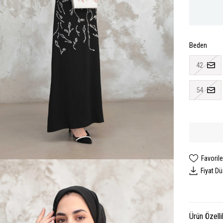
Beden
42
54
Favorile
Fiyat D
Ürün Özelli