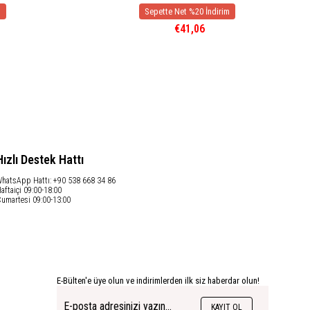
€41,06
Hızlı Destek Hattı
hatsApp Hattı: +90 538 668 34 86
aftaiçi 09:00-18:00
umartesi 09:00-13:00
E-Bülten'e üye olun ve indirimlerden ilk siz haberdar olun!
KAYIT OL