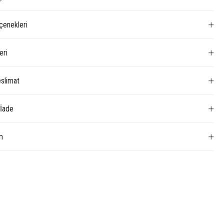
enekleri
eri
slimat
 İade
m