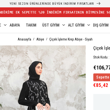
YENİ SEZON ÜRÜNLERİNDE BÜYÜK İNDİRİM FIRSATLARI
NDİRİME EK SEPETTE %20 İNDİRİM FIRSATININ BİTMESİNE S
E
ABAYA
TAKIM
ÜST GİYİM
ALT GİYİM
DIŞ GİYİM
Anasayfa
Abiye
Çiçek İşleme Krep Abiye - Siyah
Çiçek İşl
Stok Kodu
€106,7
Sepette
€85,42