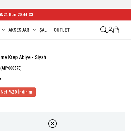
ON
24 Gün 20:44:31
0
AKSESUAR
ŞAL
OUTLET
eme Krep Abiye - Siyah
(ABY000570)
7
 Net %20 İndirim