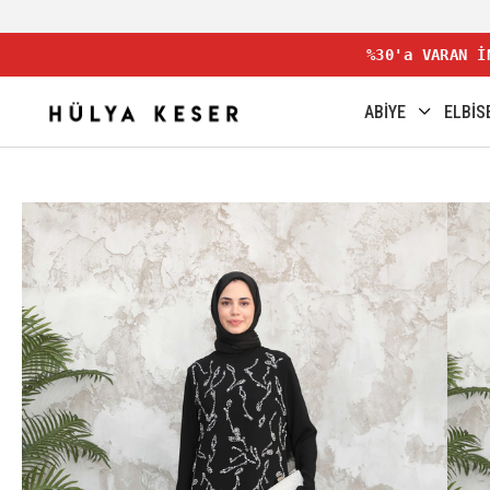
%30'a VARAN İ
ABİYE
ELBİS