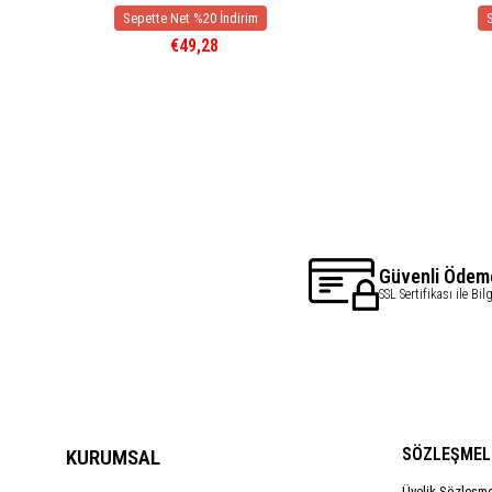
€49,28
Güvenli Ödem
SSL Sertifikası ile Bil
SÖZLEŞMEL
KURUMSAL
Üyelik Sözleşm