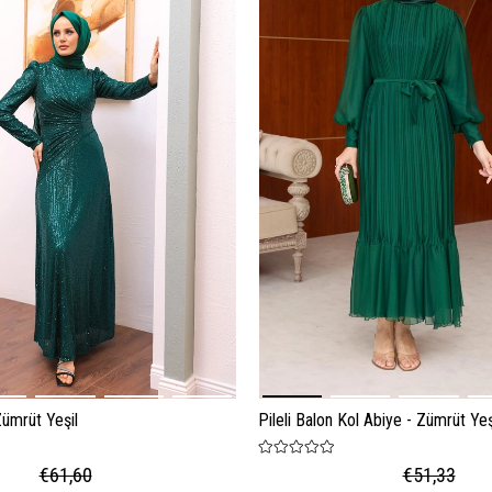
Zümrüt Yeşil
Pileli Balon Kol Abiye - Zümrüt Yeş
€61,60
€51,33