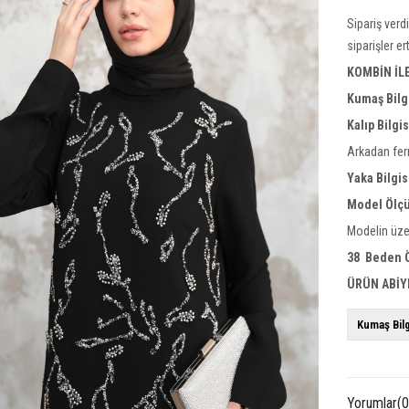
Sipariş verd
siparişler e
KOMBİN İL
Kumaş Bilg
Kalıp Bilgi
Arkadan ferm
Yaka
Bilgis
Model Ölçü
Modelin üze
38 Beden Ö
ÜRÜN ABİY
Kumaş Bilg
Yorumlar
(0