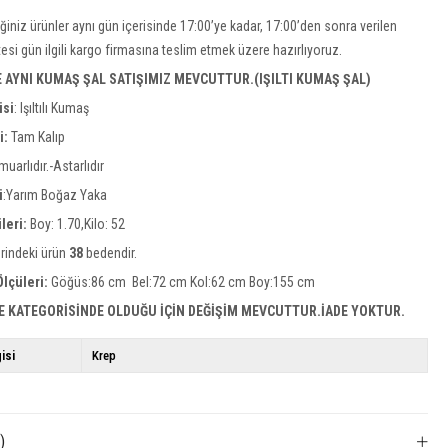
iğiniz ürünler aynı gün içerisinde 17:00’ye kadar, 17:00’den sonra verilen
rtesi gün ilgili kargo firmasına teslim etmek üzere hazırlıyoruz.
E AYNI KUMAŞ ŞAL SATIŞIMIZ
MEVCUTTUR.(IŞILTI KUMAŞ ŞAL)
isi
:
Işıltılı Kumaş
si:
Tam Kalıp
uarlıdır.-Astarlıdır
i
:Yarım Boğaz Yaka
leri:
Boy: 1.70,Kilo: 52
rindeki ürün
38
bedendir.
lçüleri:
Göğüs:86 cm Bel:72 cm Kol:62 cm Boy:155 cm
E KATEGORİSİNDE OLDUĞU İÇİN DEĞİŞİM MEVCUTTUR.İADE YOKTUR.
isi
Krep
)