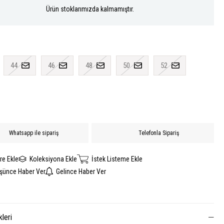
Ürün stoklarımızda kalmamıştır.
44
46
48
50
52
Whatsapp ile sipariş
Telefonla Sipariş
re Ekle
Koleksiyona Ekle
İstek Listeme Ekle
üşünce Haber Ver
Gelince Haber Ver
kleri