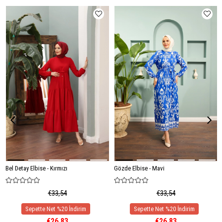
Bel Detay Elbise - Kırmızı
Gözde Elbise - Mavi
€33,54
€33,54
€26,83
€26,83