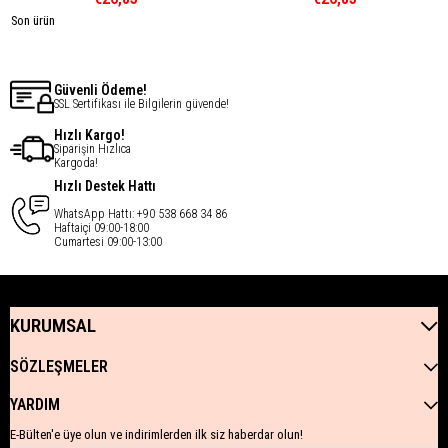
Son ürün
Güvenli Ödeme!
SSL Sertifikası ile Bilgilerin güvende!
Hızlı Kargo!
Siparişin Hızlıca
Kargoda!
Hızlı Destek Hattı
WhatsApp Hattı: +90 538 668 34 86
Haftaiçi 09:00-18:00
Cumartesi 09:00-13:00
KURUMSAL
SÖZLEŞMELER
YARDIM
E-Bülten'e üye olun ve indirimlerden ilk siz haberdar olun!