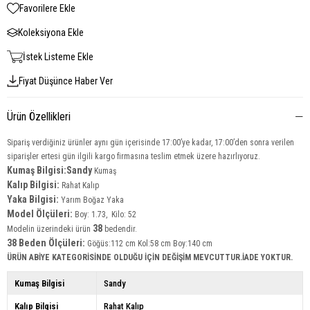
Favorilere Ekle
Koleksiyona Ekle
İstek Listeme Ekle
Fiyat Düşünce Haber Ver
Ürün Özellikleri
Sipariş verdiğiniz ürünler aynı gün içerisinde 17:00’ye kadar, 17:00’den sonra verilen
siparişler ertesi gün ilgili kargo firmasına teslim etmek üzere hazırlıyoruz.
Kumaş Bilgisi:Sandy
Kumaş
Kalıp Bilgisi:
Rahat Kalıp
Yaka Bilgisi:
Yarım Boğaz Yaka
Model Ölçüleri:
Boy: 1.73, Kilo: 52
38
Modelin üzerindeki ürün
bedendir.
38
Beden Ölçüleri:
Göğüs:112 cm Kol:58 cm Boy:140 cm
ÜRÜN ABİYE KATEGORİSİNDE OLDUĞU İÇİN DEĞİŞİM MEVCUTTUR.İADE YOKTUR.
Kumaş Bilgisi
Sandy
Kalıp Bilgisi
Rahat Kalıp