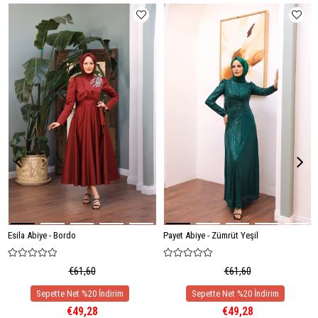
Esila Abiye - Bordo
Payet Abiye - Zümrüt Yeşil
€61,60
€61,60
€49,28
€49,28