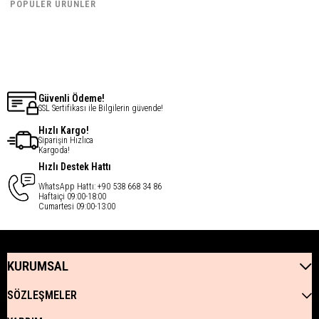
€16,43
€16,43
POPÜLER ÜRÜNLER
€13,14
€13,14
Güvenli Ödeme!
SSL Sertifikası ile Bilgilerin güvende!
Hızlı Kargo!
Siparişin Hızlıca
Kargoda!
Hızlı Destek Hattı
WhatsApp Hattı: +90 538 668 34 86
Haftaiçi 09:00-18:00
Cumartesi 09:00-13:00
KURUMSAL
SÖZLEŞMELER