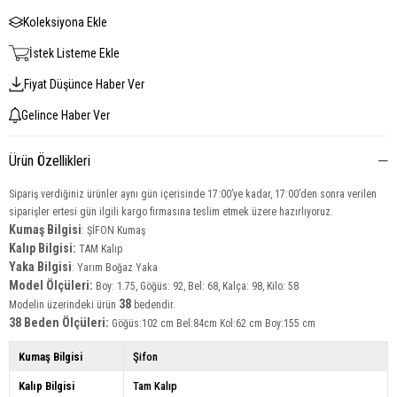
Koleksiyona Ekle
İstek Listeme Ekle
Fiyat Düşünce Haber Ver
Gelince Haber Ver
Ürün Özellikleri
Sipariş verdiğiniz ürünler aynı gün içerisinde 17:00’ye kadar, 17:00’den sonra verilen
siparişler ertesi gün ilgili kargo firmasına teslim etmek üzere hazırlıyoruz.
Kumaş Bilgisi
: ŞİFON Kumaş
Kalıp Bilgisi:
TAM Kalıp
Yaka
Bilgisi
: Yarım Boğaz Yaka
Model Ölçüleri:
Boy: 1.75, Göğüs: 92, Bel: 68, Kalça: 98, Kilo: 58
38
Modelin üzerindeki ürün
bedendir.
38 Beden Ölçüleri:
Göğüs:102 cm Bel:84cm Kol:62 cm Boy:155 cm
Kumaş Bilgisi
Şifon
Kalıp Bilgisi
Tam Kalıp