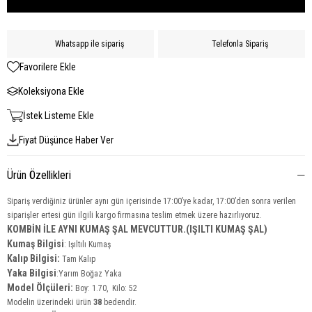
Whatsapp ile sipariş
Telefonla Sipariş
Favorilere Ekle
Koleksiyona Ekle
İstek Listeme Ekle
Fiyat Düşünce Haber Ver
Ürün Özellikleri
Sipariş verdiğiniz ürünler aynı gün içerisinde 17:00’ye kadar, 17:00’den sonra verilen
siparişler ertesi gün ilgili kargo firmasına teslim etmek üzere hazırlıyoruz.
KOMBİN İLE AYNI KUMAŞ ŞAL MEVCUTTUR.(IŞILTI KUMAŞ ŞAL)
Kumaş Bilgisi
:
Işıltılı Kumaş
Kalıp Bilgisi:
Tam Kalıp
Yaka
Bilgisi
:Yarım Boğaz Yaka
Model Ölçüleri:
Boy: 1.70, Kilo: 52
Modelin üzerindeki ürün
38
bedendir.