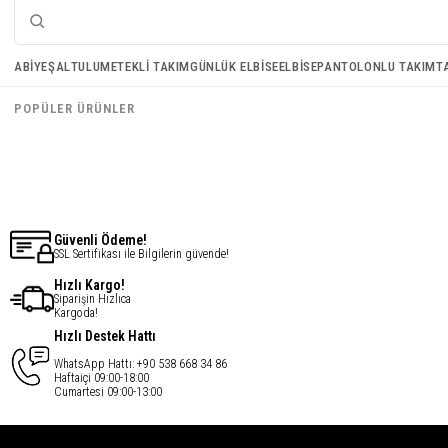
Işıltı Kumaş Şal - Vizon
Halka Abiye Çanta - Gri
ABIYE
ŞAL
TULUM
ETEKLI TAKIM
GÜNLÜK ELBISE
ELBISE
PANTOLONLU TAKIM
T
€20,19
€33,88
POPÜLER ÜRÜNLER
€16,15
€27,10
Güvenli Ödeme!
SSL Sertifikası ile Bilgilerin güvende!
Hızlı Kargo!
Siparişin Hızlıca
Kargoda!
Hızlı Destek Hattı
WhatsApp Hattı: +90 538 668 34 86
Haftaiçi 09:00-18:00
Cumartesi 09:00-13:00