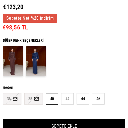
€123,20
Sepette Net %20 İndirim
€98,56 TL
DIĞER RENK SEÇENEKLERI
Beden
36
38
40
42
44
46