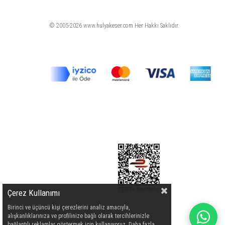
© 2005-2026 www.hulyakeser.com Her Hakkı Saklıdır.
Çerez Kullanımı
Birinci ve üçüncü kişi çerezlerini analiz amacıyla,
alışkanlıklarınıza ve profilinize bağlı olarak tercihlerinizle
bağlantılı reklamlar göstermek için kullanıyoruz. Daha fazla