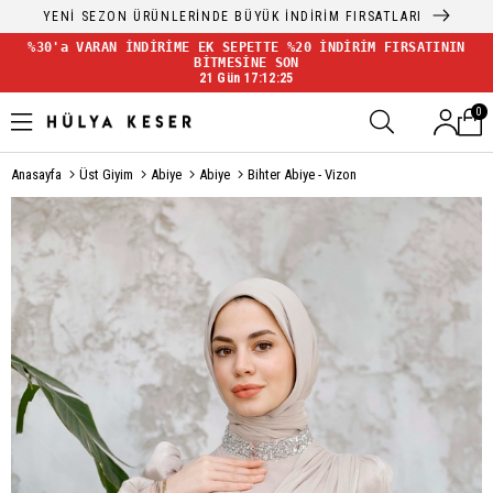
YENİ SEZON ÜRÜNLERİNDE BÜYÜK İNDİRİM FIRSATLARI
%30'a VARAN İNDİRİME EK SEPETTE %20 İNDİRİM FIRSATININ
BİTMESİNE SON
21 Gün 17:12:25
0
Anasayfa
Üst Giyim
Abiye
Abiye
Bihter Abiye - Vizon