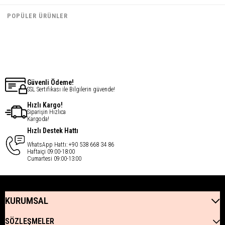
€61,60
€61,60
POPÜLER ÜRÜNLER
€49,28
€49,28
Güvenli Ödeme!
SSL Sertifikası ile Bilgilerin güvende!
Hızlı Kargo!
Siparişin Hızlıca
Kargoda!
Hızlı Destek Hattı
WhatsApp Hattı: +90 538 668 34 86
Haftaiçi 09:00-18:00
Cumartesi 09:00-13:00
KURUMSAL
SÖZLEŞMELER