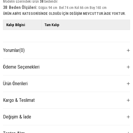
Modelin üzerindeki ürün
38
bedendir.
38 Beden Ölçüleri:
Göğüs:94 cm Bel:74 cm Kol:66 cm Boy:165 cm
ÜRÜN ABİYE KATEGORİSİNDE OLDUĞU İÇİN DEĞİŞİM MEVCUTTUR.İADE YOKTUR.
Kalıp Bilgisi
Tam Kalıp
Yorumlar
(0)
Ödeme Seçenekleri
Ürün Önerileri
Kargo & Teslimat
Değişim & İade