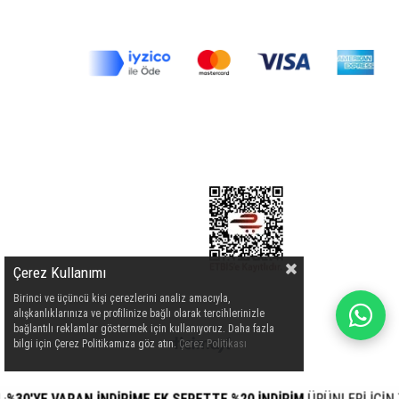
Çerez Kullanımı
Birinci ve üçüncü kişi çerezlerini analiz amacıyla,
alışkanlıklarınıza ve profilinize bağlı olarak tercihlerinizle
bağlantılı reklamlar göstermek için kullanıyoruz. Daha fazla
bilgi için Çerez Politikamıza göz atın.
Çerez Politikası
0'YE VARAN İNDİRİME EK SEPETTE %20 İNDİRİM
ÜRÜNLERİ İÇİN TIK