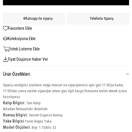
Whatsapp ile sipariş
Telefonla Sipariş
Favorilere Ekle
Koleksiyona Ekle
İstek Listeme Ekle
Fiyat Düşünce Haber Ver
Ürün Özellikleri
Sipariş verdiğiniz ürünlerin stoğu mevcut ise siparişlerinizi aynı gün 17:00’ye kadar,
17:00’den sonra verilen siparişler ertesi gün ilgili kargo firmasına teslim etmek üzere
hazırlıyoruz
Kalıp Bilgisi:
Tam Kalıp
Arkadan fermuarlıdır.-Astarlıdır
Kumaş bilgisi:
Sunset Organze Kumaş
Yaka
Bilgisi
:Yarım Boğaz Yaka
Model Ölçüleri:
Boy: 1.70,Kilo: 52