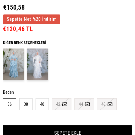
€150,58
Sepette Net %20 İndirim
€120,46 TL
DIĞER RENK SEÇENEKLERI
Beden
36
38
40
42
44
46