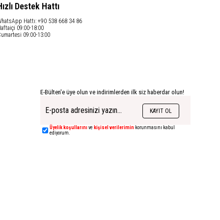
Hızlı Destek Hattı
hatsApp Hattı: +90 538 668 34 86
aftaiçi 09:00-18:00
umartesi 09:00-13:00
E-Bülten'e üye olun ve indirimlerden ilk siz haberdar olun!
KAYIT OL
Üyelik koşullarını
ve
kişisel verilerimin
korunmasını kabul
ediyorum.