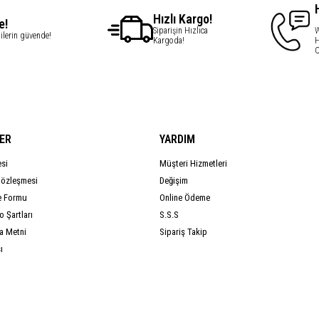
Hızlı Kargo!
e!
Siparişin Hızlıca
W
gilerin güvende!
Kargoda!
H
C
ER
YARDIM
esi
Müşteri Hizmetleri
Sözleşmesi
Değişim
e Formu
Online Ödeme
 Şartları
S.S.S
a Metni
Sipariş Takip
ı