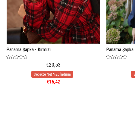
Panama Şapka - Kırmızı
Panama Şapka -
€20,53
€16,42