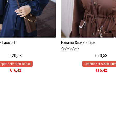
 Lacivert
Panama Şapka - Taba
€20,53
€20,53
€16,42
€16,42