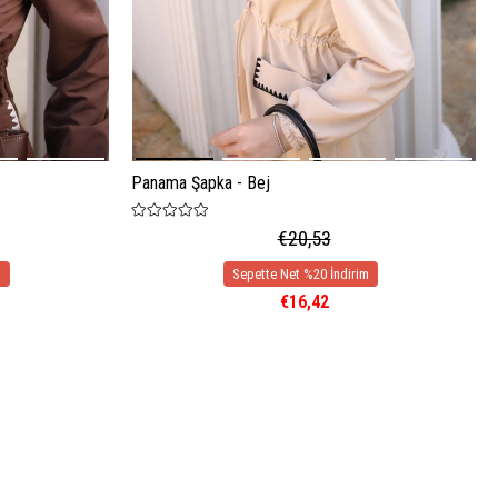
Panama Şapka - Bej
€20,53
€16,42