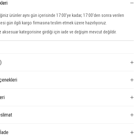
kleri
iğiniz ürünler aynı gün içerisinde 17:00’ye kadar, 17:00’den sonra verilen
rtesi gün ilgili kargo firmasına teslim etmek üzere hazırlıyoruz.
 aksesuar kategorisine girdiği için iade ve değişim mevcut değildir.
)
enekleri
eri
slimat
 İade