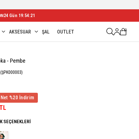
ON
24 Gün 19:54:19
0
AKSESUAR
ŞAL
OUTLET
pka - Pembe
(ŞPK000003)
 Net %20 İndirim
 TL
NK SEÇENEKLERI