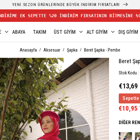
YENİ SEZON ÜRÜNLERİNDE BÜYÜK İNDİRİM FIRSATLARI
NDİRİME EK SEPETTE %20 İNDİRİM FIRSATININ BİTMESİNE S
E
ABAYA
TAKIM
ÜST GİYİM
ALT GİYİM
DIŞ GİYİM
Anasayfa
Aksesuar
Şapka
Beret Şapka - Pembe
Beret Şa
Stok Kodu
€13,69
Sepette
€10,95
DIĞER RE