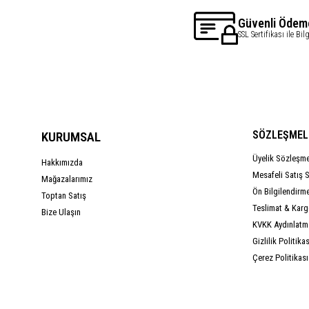
Güvenli Ödem
SSL Sertifikası ile Bil
SÖZLEŞMEL
KURUMSAL
Üyelik Sözleşm
Hakkımızda
Mesafeli Satış 
Mağazalarımız
Ön Bilgilendirm
Toptan Satış
Teslimat & Kargo
Bize Ulaşın
KVKK Aydınlatm
Gizlilik Politikas
Çerez Politikası