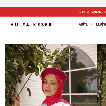
%30'a VARAN İ
ABİYE
ELBİS