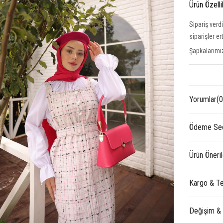
Ürün Özelli
Sipariş verd
siparişler e
Şapkalarımız
Yorumlar
(0
Ödeme Seç
Ürün Öneril
Kargo & Te
Değişim &