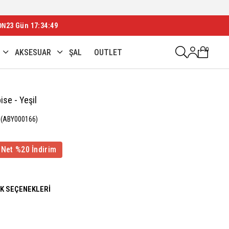
ON
23 Gün 17:34:47
0
AKSESUAR
ŞAL
OUTLET
ise - Yeşil
(ABY000166)
 Net %20 İndirim
NK SEÇENEKLERI