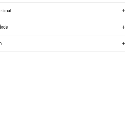
slimat
 İade
m