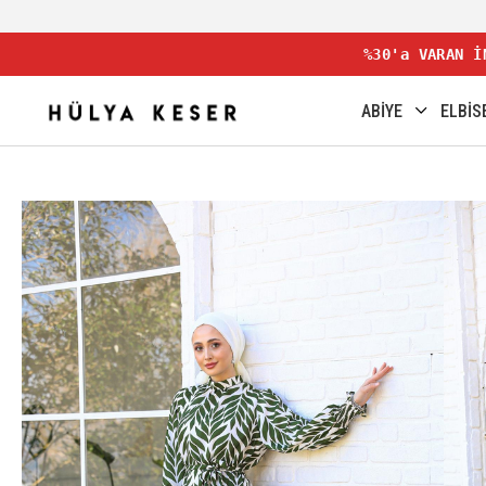
%30'a VARAN İ
ABİYE
ELBİS