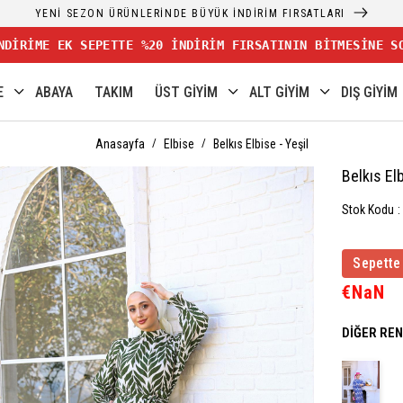
YENİ SEZON ÜRÜNLERİNDE BÜYÜK İNDİRİM FIRSATLARI
NDİRİME EK SEPETTE %20 İNDİRİM FIRSATININ BİTMESİNE S
E
ABAYA
TAKIM
ÜST GİYİM
ALT GİYİM
DIŞ GİYİM
Anasayfa
Elbise
Belkıs Elbise - Yeşil
Belkıs Elb
Stok Kodu
Sepette
€NaN
DIĞER RE