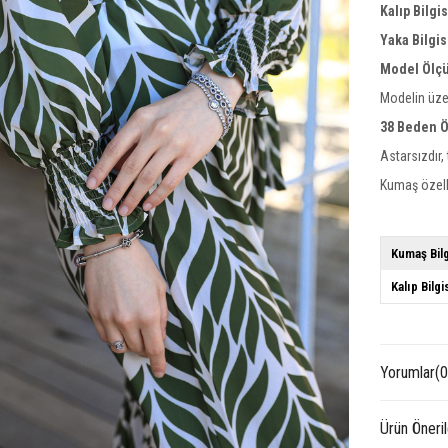
Kalıp Bilgi
Yaka Bilgis
Model Ölçü
Modelin üze
38 Beden Ö
Astarsızdır, 
Kumaş özelli
Kumaş Bilg
Kalıp Bilgi
Yorumlar
(0
Ürün Öneril