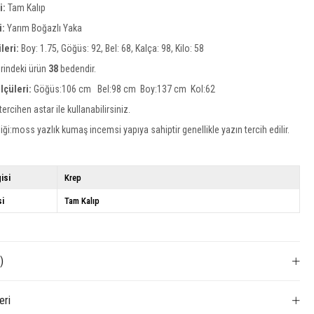
si:
Tam Kalıp
i:
Yarım Boğazlı
Yaka
leri:
Boy: 1.75, Göğüs: 92, Bel: 68, Kalça: 98, Kilo: 58
rindeki ürün
38
bedendir.
lçüleri:
Göğüs:106 cm Bel:98 cm Boy:137 cm Kol:62
tercihen astar ile kullanabilirsiniz.
ği:moss yazlık kumaş incemsi yapıya sahiptir genellikle yazın tercih edilir.
isi
Krep
si
Tam Kalıp
)
eri