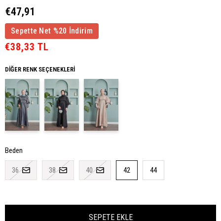
€47,91
Sepette Net %20 İndirim
€38,33 TL
DIĞER RENK SEÇENEKLERI
Beden
36
38
40
42
44