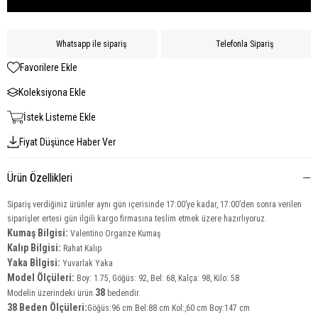
Whatsapp ile sipariş
Telefonla Sipariş
Favorilere Ekle
Koleksiyona Ekle
İstek Listeme Ekle
Fiyat Düşünce Haber Ver
Ürün Özellikleri
Sipariş verdiğiniz ürünler aynı gün içerisinde 17:00’ye kadar, 17:00’den sonra verilen
siparişler ertesi gün ilgili kargo firmasına teslim etmek üzere hazırlıyoruz.
Kumaş Bilgisi:
Valentino Organze
Kumaş
Kalıp Bilgisi:
Rahat Kalıp
Yaka Bİlgisi:
Yuvarlak Yaka
Model Ölçüleri:
Boy: 1.75, Göğüs: 92, Bel: 68, Kalça: 98, Kilo: 58
38
Modelin üzerindeki ürün
bedendir.
38 Beden Ölçüleri:
Göğüs:96 cm Bel:88 cm Kol:,60 cm Boy:147 cm