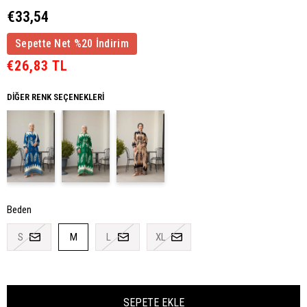
€33,54
Sepette Net %20 İndirim
€26,83 TL
DIĞER RENK SEÇENEKLERI
Beden
S
M
L
XL