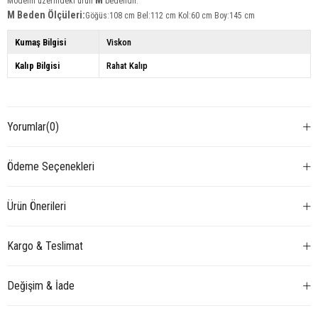
M
Modelin üzerindeki ürün
bedendir.
M Beden Ölçüleri:
Göğüs:108 cm Bel:112 cm Kol:60 cm Boy:145 cm
Kumaş Bilgisi
Viskon
Kalıp Bilgisi
Rahat Kalıp
Yorumlar
(0)
Ödeme Seçenekleri
Ürün Önerileri
Kargo & Teslimat
Değişim & İade