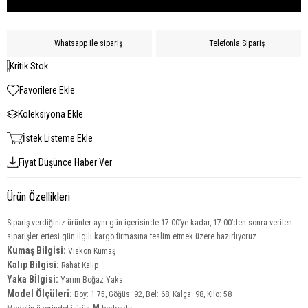
Whatsapp ile sipariş
Telefonla Sipariş
Kritik Stok
Favorilere Ekle
Koleksiyona Ekle
İstek Listeme Ekle
Fiyat Düşünce Haber Ver
Ürün Özellikleri
Sipariş verdiğiniz ürünler aynı gün içerisinde 17:00’ye kadar, 17:00’den sonra verilen
siparişler ertesi gün ilgili kargo firmasına teslim etmek üzere hazırlıyoruz.
Kumaş Bilgisi:
Viskon Kumaş
Kalıp Bilgisi:
Rahat Kalıp
Yaka Bİlgisi:
Yarım Boğaz Yaka
Model Ölçüleri:
Boy: 1.75, Göğüs: 92, Bel: 68, Kalça: 98, Kilo: 58