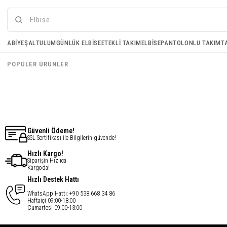
Penye Şal - Haki
Bambu Şal - Bordo
ABIYE
ŞAL
TULUM
GÜNLÜK ELBISE
ETEKLI TAKIM
ELBISE
PANTOLONLU TAKIM
T
€10,95
€10,95
POPÜLER ÜRÜNLER
€8,76
€8,76
Güvenli Ödeme!
SSL Sertifikası ile Bilgilerin güvende!
Hızlı Kargo!
Siparişin Hızlıca
Kargoda!
Hızlı Destek Hattı
WhatsApp Hattı: +90 538 668 34 86
Haftaiçi 09:00-18:00
Cumartesi 09:00-13:00