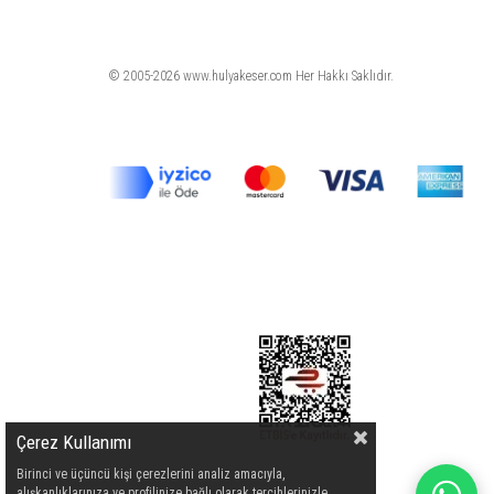
© 2005-2026 www.hulyakeser.com Her Hakkı Saklıdır.
Çerez Kullanımı
Birinci ve üçüncü kişi çerezlerini analiz amacıyla,
alışkanlıklarınıza ve profilinize bağlı olarak tercihlerinizle