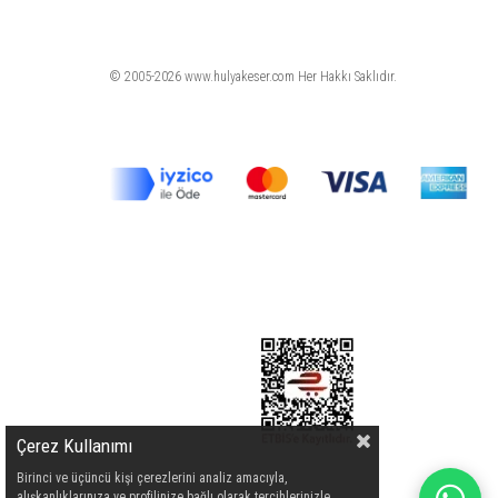
© 2005-2026 www.hulyakeser.com Her Hakkı Saklıdır.
Çerez Kullanımı
Birinci ve üçüncü kişi çerezlerini analiz amacıyla,
alışkanlıklarınıza ve profilinize bağlı olarak tercihlerinizle