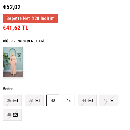
€52,02
Sepette Net %20 İndirim
€41,62 TL
DIĞER RENK SEÇENEKLERI
Beden
36
38
40
42
44
46
48