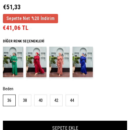
€51,33
Sepette Net %20 İndirim
€41,06 TL
DIĞER RENK SEÇENEKLERI
Beden
36
38
40
42
44