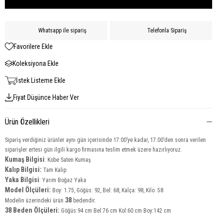
Whatsapp ile sipariş
Telefonla Sipariş
Favorilere Ekle
Koleksiyona Ekle
İstek Listeme Ekle
Fiyat Düşünce Haber Ver
Ürün Özellikleri
Sipariş verdiğiniz ürünler aynı gün içerisinde 17:00’ye kadar, 17:00’den sonra verilen
siparişler ertesi gün ilgili kargo firmasına teslim etmek üzere hazırlıyoruz.
Kumaş Bilgisi
: Kobe Saten Kumaş
Kalıp Bilgisi:
Tam Kalıp
Yaka
Bilgisi
: Yarım Boğaz Yaka
Model Ölçüleri:
Boy: 1.75, Göğüs: 92, Bel: 68, Kalça: 98, Kilo: 58
38
Modelin üzerindeki ürün
bedendir.
38 Beden Ölçüleri:
Göğüs:94 cm Bel:76 cm Kol:60 cm Boy:142 cm