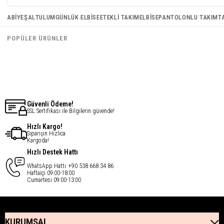
Janjan Kumaş Şal - Altın
Janjan Kumaş Şal - Beyaz
ABIYE
ŞAL
TULUM
GÜNLÜK ELBISE
ETEKLI TAKIM
ELBISE
PANTOLONLU TAKIM
T
€16,43
€16,43
POPÜLER ÜRÜNLER
€13,14
€13,14
Güvenli Ödeme!
SSL Sertifikası ile Bilgilerin güvende!
Hızlı Kargo!
Siparişin Hızlıca
Kargoda!
Hızlı Destek Hattı
WhatsApp Hattı: +90 538 668 34 86
Haftaiçi 09:00-18:00
Cumartesi 09:00-13:00
KURUMSAL