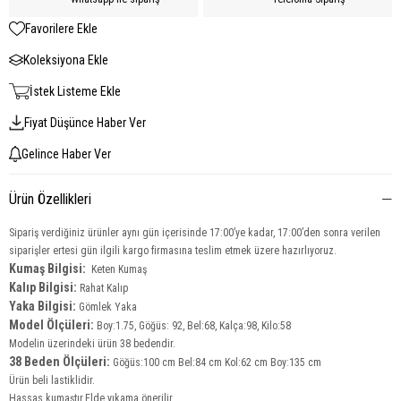
Favorilere Ekle
Koleksiyona Ekle
İstek Listeme Ekle
Fiyat Düşünce Haber Ver
Gelince Haber Ver
Ürün Özellikleri
Sipariş verdiğiniz ürünler aynı gün içerisinde 17:00’ye kadar, 17:00’den sonra verilen
siparişler ertesi gün ilgili kargo firmasına teslim etmek üzere hazırlıyoruz.
Kumaş Bilgisi:
Keten Kumaş
Kalıp Bilgisi:
Rahat Kalıp
Yaka Bilgisi:
Gömlek Yaka
Model Ölçüleri:
Boy:1.75, Göğüs: 92, Bel:68, Kalça:98, Kilo:58
Modelin üzerindeki ürün 38
bedendir.
38 Beden Ölçüleri:
Göğüs:100 cm Bel:84 cm Kol:62 cm Boy:135 cm
Ürün beli lastiklidir.
Hassas kumaştır.Elde yıkama önerilir.