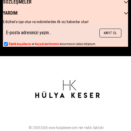
SÖZLEŞMELER
YARDIM
E-Bülten'e üye olun ve indirimlerden ilk siz haberdar olun!
KAYIT OL
Üyelik koşullarını
ve
kişisel verilerimin
korunmasını kabul ediyorum.
© 2005-2026 www.hulyakeser.com Her Hakkı Saklıdır.