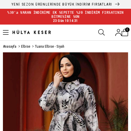
YENİ SEZON ÜRÜNLERİNDE BÜYÜK İNDİRİM FIRSATLARI
%30'a VARAN İNDİRİME EK SEPETTE %20 İNDİRİM FIRSATININ
BİTMESİNE SON
23 Gün 10:14:31
0
Anasayfa
Elbise
Tuana Elbise - Siyah