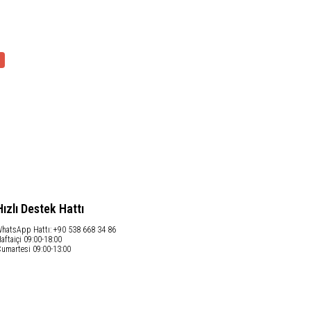
Hızlı Destek Hattı
hatsApp Hattı: +90 538 668 34 86
aftaiçi 09:00-18:00
umartesi 09:00-13:00