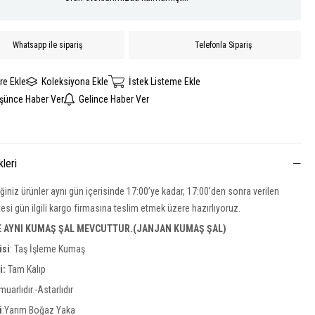
Whatsapp ile sipariş
Telefonla Sipariş
re Ekle
Koleksiyona Ekle
İstek Listeme Ekle
üşünce Haber Ver
Gelince Haber Ver
kleri
iğiniz ürünler aynı gün içerisinde 17:00’ye kadar, 17:00’den sonra verilen
rtesi gün ilgili kargo firmasına teslim etmek üzere hazırlıyoruz.
E AYNI KUMAŞ ŞAL MEVCUTTUR.(JANJAN KUMAŞ ŞAL)
isi
:
Taş İşleme Kumaş
si:
Tam Kalıp
uarlıdır.-Astarlıdır
i
:Yarım Boğaz Yaka