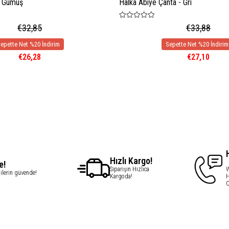
- Gümüş
Halka Abiye Çanta - Gri
€32,85
€33,88
€26,28
€27,10
Hızlı Kargo!
e!
Siparişin Hızlıca
W
gilerin güvende!
Kargoda!
H
C