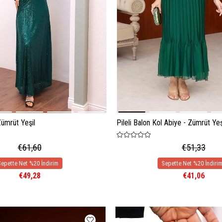
Zümrüt Yeşil
Pileli Balon Kol Abiye - Zümrüt Yeş
€61,60
€51,33
€49,28
€41,06