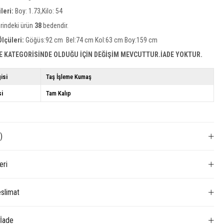
leri:
Boy: 1.73,Kilo: 54
rindeki ürün
38
bedendir.
lçüleri:
Göğüs:92 cm Bel:74 cm Kol:63 cm Boy:159 cm
E KATEGORİSİNDE OLDUĞU İÇİN DEĞİŞİM MEVCUTTUR.İADE YOKTUR.
isi
Taş İşleme Kumaş
si
Tam Kalıp
)
eri
slimat
 İade