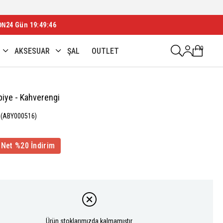
ON
24 Gün 19:49:44
0
AKSESUAR
ŞAL
OUTLET
biye - Kahverengi
(ABY000516)
 Net %20 İndirim
Ürün stoklarımızda kalmamıştır.