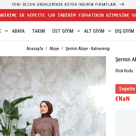
YENİ SEZON ÜRÜNLERİNDE BÜYÜK İNDİRİM FIRSATLARI
NDİRİME EK SEPETTE %20 İNDİRİM FIRSATININ BİTMESİNE S
E
ABAYA
TAKIM
ÜST GİYİM
ALT GİYİM
DIŞ GİYİM
Anasayfa
Abiye
Şermin Abiye - Kahverengi
Şermin A
Stok Kodu
Sepette
€NaN