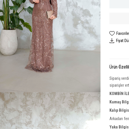
Favorile
Fiyat D
Ürün Özelli
Sipariş verd
siparişler e
KOMBİN İL
Kumaş Bilg
Kalıp Bilgi
Arkadan ferm
Yaka
Bilgis