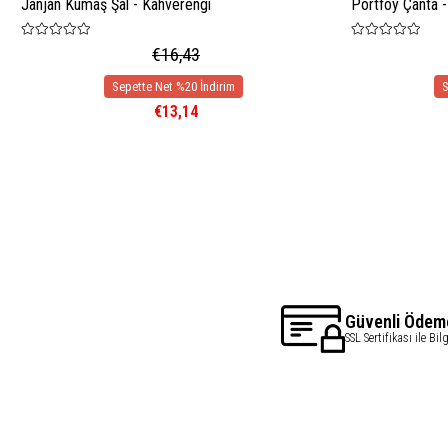
Janjan Kumaş Şal - Kahverengi
Portföy Çanta 
€16,43
€13,14
Güvenli Ödem
SSL Sertifikası ile Bil