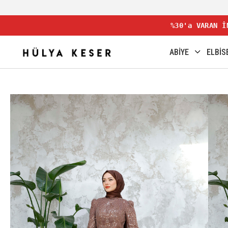
%30'a VARAN İ
ABİYE
ELBİS