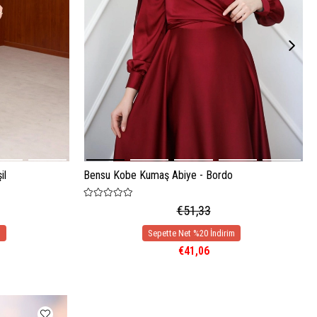
il
Bensu Kobe Kumaş Abiye - Bordo
€51,33
€41,06