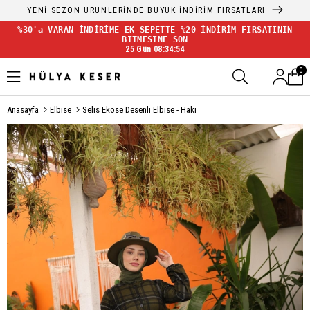
YENİ SEZON ÜRÜNLERİNDE BÜYÜK İNDİRİM FIRSATLARI
%30'a VARAN İNDİRİME EK SEPETTE %20 İNDİRİM FIRSATININ
BİTMESİNE SON
25 Gün 08:34:53
0
Anasayfa
Elbise
Selis Ekose Desenli Elbise - Haki