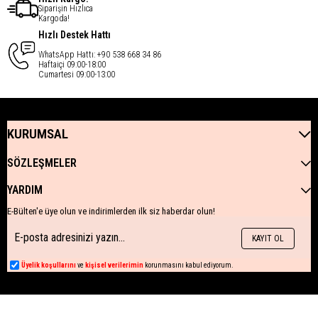
Siparişin Hızlıca
Kargoda!
Hızlı Destek Hattı
WhatsApp Hattı: +90 538 668 34 86
Haftaiçi 09:00-18:00
Cumartesi 09:00-13:00
KURUMSAL
SÖZLEŞMELER
YARDIM
E-Bülten'e üye olun ve indirimlerden ilk siz haberdar olun!
KAYIT OL
Üyelik koşullarını
ve
kişisel verilerimin
korunmasını kabul ediyorum.