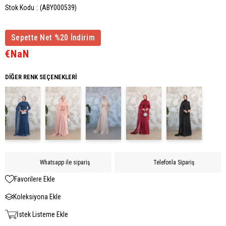
Stok Kodu
(ABY000539)
Sepette Net %20 İndirim
€NaN
DIĞER RENK SEÇENEKLERI
Whatsapp ile sipariş
Telefonla Sipariş
Favorilere Ekle
Koleksiyona Ekle
İstek Listeme Ekle