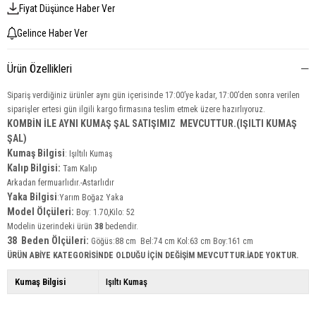
Fiyat Düşünce Haber Ver
Gelince Haber Ver
Ürün Özellikleri
Sipariş verdiğiniz ürünler aynı gün içerisinde 17:00’ye kadar, 17:00’den sonra verilen
siparişler ertesi gün ilgili kargo firmasına teslim etmek üzere hazırlıyoruz.
KOMBİN İLE AYNI KUMAŞ ŞAL SATIŞIMIZ MEVCUTTUR.(IŞILTI KUMAŞ
ŞAL)
Kumaş Bilgisi
:
Işıltılı Kumaş
Kalıp Bilgisi:
Tam Kalıp
Arkadan fermuarlıdır.-Astarlıdır
Yaka
Bilgisi
:Yarım Boğaz Yaka
Model Ölçüleri:
Boy: 1.70,Kilo: 52
Modelin üzerindeki ürün
38
bedendir.
38 Beden Ölçüleri:
Göğüs:88 cm Bel:74 cm Kol:63 cm Boy:161 cm
ÜRÜN ABİYE KATEGORİSİNDE OLDUĞU İÇİN DEĞİŞİM MEVCUTTUR.İADE YOKTUR.
Kumaş Bilgisi
Işıltı Kumaş