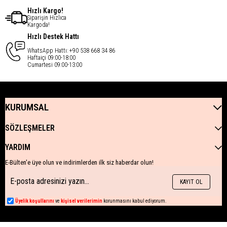
Hızlı Kargo!
Siparişin Hızlıca
Kargoda!
Hızlı Destek Hattı
WhatsApp Hattı: +90 538 668 34 86
Haftaiçi 09:00-18:00
Cumartesi 09:00-13:00
KURUMSAL
SÖZLEŞMELER
YARDIM
E-Bülten'e üye olun ve indirimlerden ilk siz haberdar olun!
KAYIT OL
Üyelik koşullarını
ve
kişisel verilerimin
korunmasını kabul ediyorum.