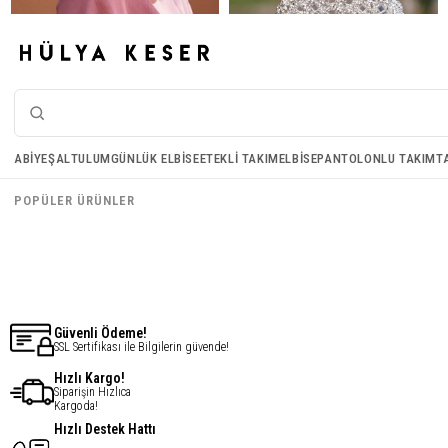
Janjan Kumaş Şal - Marsala
Halka Abiye Çanta - Gri
ABIYE
ŞAL
TULUM
GÜNLÜK ELBISE
ETEKLI TAKIM
ELBISE
PANTOLONLU TAKIM
T
€16,43
€33,88
POPÜLER ÜRÜNLER
€13,14
€27,10
Güvenli Ödeme!
SSL Sertifikası ile Bilgilerin güvende!
Hızlı Kargo!
Siparişin Hızlıca
Kargoda!
Hızlı Destek Hattı