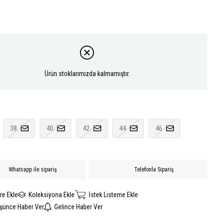
Ürün stoklarımızda kalmamıştır.
38
40
42
44
46
Whatsapp ile sipariş
Telefonla Sipariş
re Ekle
Koleksiyona Ekle
İstek Listeme Ekle
üşünce Haber Ver
Gelince Haber Ver