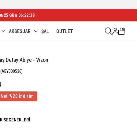
ON
25 Gün 06:22:36
0
AKSESUAR
ŞAL
OUTLET
aş Detay Abiye - Vizon
(ABY000536)
4
 Net %20 İndirim
NK SEÇENEKLERI