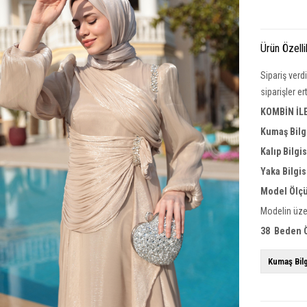
Ürün Özelli
Sipariş verd
siparişler e
KOMBİN İL
Kumaş Bilg
Kalıp Bilgi
Yaka
Bilgis
Model Ölçü
Modelin üze
38 Beden Ö
Kumaş Bilg