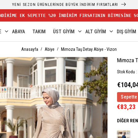
YENİ SEZON ÜRÜNLERİNDE BÜYÜK İNDİRİM FIRSATLARI
NDİRİME EK SEPETTE %20 İNDİRİM FIRSATININ BİTMESİNE S
E
ABAYA
TAKIM
ÜST GİYİM
ALT GİYİM
DIŞ GİYİM
Anasayfa
Abiye
Mimoza Taş Detay Abiye - Vizon
Mimoza T
Stok Kodu
€104,0
Sepette
€83,23
DIĞER RE