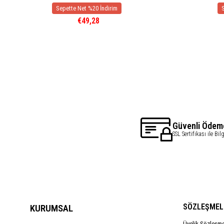
€49,28
Güvenli Ödem
SSL Sertifikası ile Bil
SÖZLEŞMEL
KURUMSAL
Üyelik Sözleşm