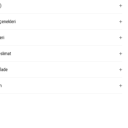
)
enekleri
eri
slimat
 İade
m