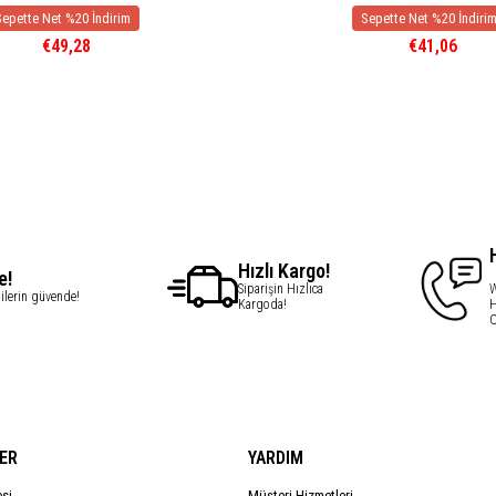
€49,28
€41,06
Hızlı Kargo!
e!
Siparişin Hızlıca
W
gilerin güvende!
Kargoda!
H
C
ER
YARDIM
esi
Müşteri Hizmetleri