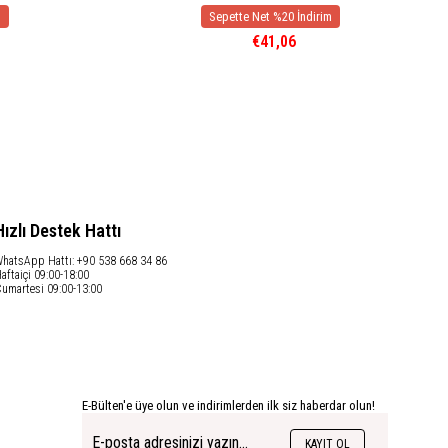
€41,06
Hızlı Destek Hattı
hatsApp Hattı: +90 538 668 34 86
aftaiçi 09:00-18:00
umartesi 09:00-13:00
E-Bülten'e üye olun ve indirimlerden ilk siz haberdar olun!
KAYIT OL