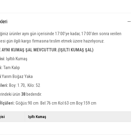
kleri
iğiniz ürünler aynı gün içerisinde 17:00’ye kadar, 17:00’den sonra verilen
rtesi gün ilgili kargo firmasına teslim etmek üzere hazırlıyoruz.
E AYNI KUMAŞ ŞAL MEVCUTTUR.(IŞILTI KUMAŞ ŞAL)
isi
:
Işıltılı Kumaş
si:
Tam Kalıp
i
:Yarım Boğaz Yaka
leri:
Boy: 1.70, Kilo: 52
rindeki ürün
38
bedendir.
lçüleri:
Göğüs:90 cm Bel:76 cm Kol:63 cm Boy:159 cm
isi
Işıltı Kumaş