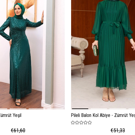
Zümrüt Yeşil
Pileli Balon Kol Abiye - Zümrüt Yeş
€61,60
€51,33