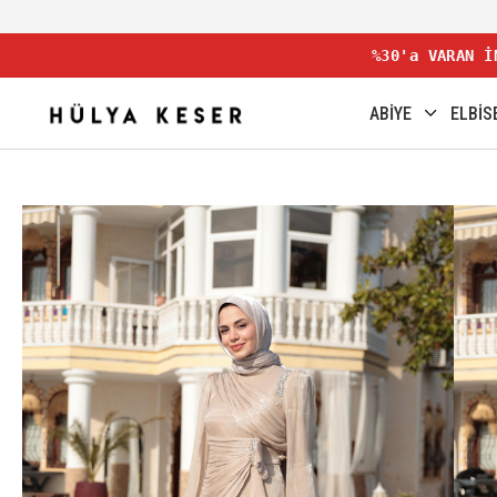
%30'a VARAN İ
ABİYE
ELBİS