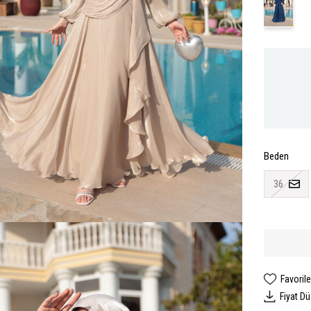
Beden
36
Favorile
Fiyat D