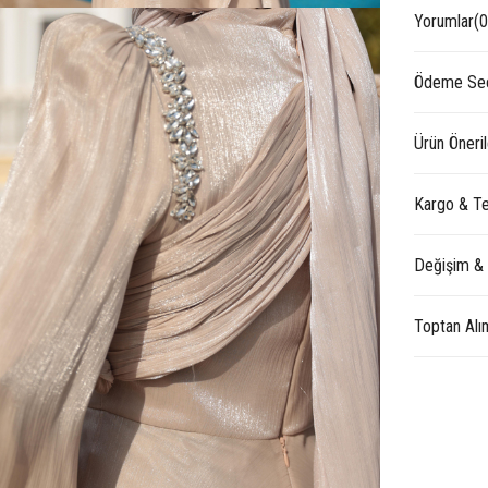
Yorumlar
(0
Ödeme Seç
Ürün Öneril
Kargo & Te
Değişim &
Toptan Alı