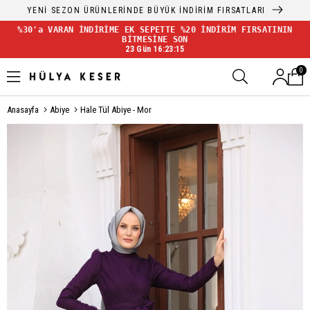
YENİ SEZON ÜRÜNLERİNDE BÜYÜK İNDİRİM FIRSATLARI
%30'a VARAN İNDİRİME EK SEPETTE %20 İNDİRİM FIRSATININ
BİTMESİNE SON
23 Gün 16:23:15
0
Anasayfa
Abiye
Hale Tül Abiye - Mor