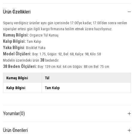
Ürün Özellikleri
Sipariş verdiğiniz ürünler aynı gün içerisinde 17:00’ye kadar, 17:00’den sonra verilen
siparişler ertesi gün ilgili kargo firmasına teslim etmek üzere hazırlıyoruz.
Kumaş Bilgisi:
Organze
Tül Kumaş
Kalıp Bilgisi:
Tam Kalıp
Yaka
Bİlgisi
: Bisiklet Yaka
Model Ölçüleri:
Boy: 1.75, Göğüs: 92, Bel: 68, Kalça: 98, Kilo: 58
38
Modelin üzerindeki ürün
bedendir.
38 Beden Ölçüleri:
Boy: 139 cm Kol: 64 cm Göğüs: 88 cm Bel: 75 cm
Kumaş Bilgisi
Tül
Kalıp Bilgisi
Tam Kalıp
Yorumlar
(0)
Ürün Önerileri