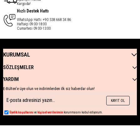
Kargoda!
Hızlı Destek Hattı
WhatsApp Hattı: +90 538 668 34 86
Haftaiçi 09:00-18:00
Cumartesi 09:00-13:00
KURUMSAL
SÖZLEŞMELER
YARDIM
E-Bülten'e üye olun ve indirimlerden ilk siz haberdar olun!
KAYIT OL
Üyelik koşullarını
ve
kişisel verilerimin
korunmasını kabul ediyorum.