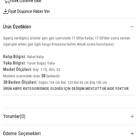
İstek Listeme Ekle
Fiyat Düşünce Haber Ver
Ürün Özellikleri
Sipariş verdiğiniz ürünler aynı gün içerisinde 17:00’ye kadar, 17:00’den sonra verilen
siparişler ertesi gün ilgili kargo firmasına teslim etmek üzere hazırlıyoruz.
Kalıp Bilgisi:
Rahat Kalıp
Yaka Bilgisi:
Yarım Boğaz Yaka
Model Ölçüleri:
Boy: 1.70, Kilo: 52
38
Modelin üzerindeki ürün
bedendir.
38 Beden Ölçüleri:
Göğüs:134 cm Bel: 120 Kol 63 cm Boy:145 cm
ÜRÜN ABİYE KATEGORİSİNDE OLDUĞU İÇİN DEĞİŞİM MEVCUTTUR.İADE YOKTUR.
Yorumlar
(0)
Ödeme Seçenekleri