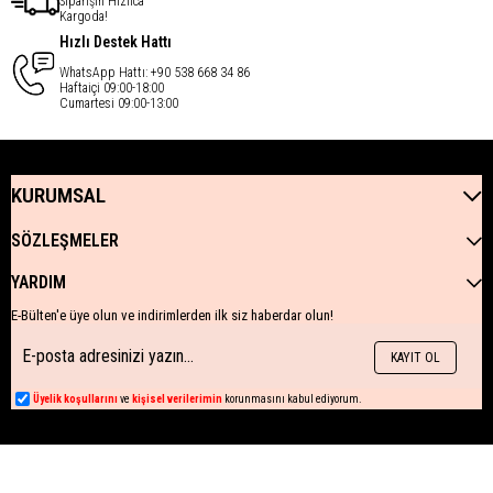
Siparişin Hızlıca
Kargoda!
Hızlı Destek Hattı
WhatsApp Hattı: +90 538 668 34 86
Haftaiçi 09:00-18:00
Cumartesi 09:00-13:00
KURUMSAL
SÖZLEŞMELER
YARDIM
E-Bülten'e üye olun ve indirimlerden ilk siz haberdar olun!
KAYIT OL
Üyelik koşullarını
ve
kişisel verilerimin
korunmasını kabul ediyorum.