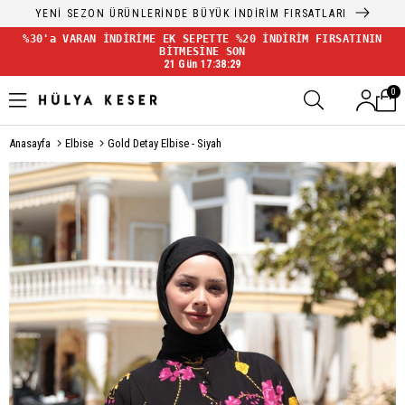
YENİ SEZON ÜRÜNLERİNDE BÜYÜK İNDİRİM FIRSATLARI
%30'a VARAN İNDİRİME EK SEPETTE %20 İNDİRİM FIRSATININ
BİTMESİNE SON
21 Gün 17:38:28
0
Anasayfa
Elbise
Gold Detay Elbise - Siyah