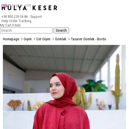
English - EUR
+90 850 259 34 86
- Support
Help
Order Tracking
My Cart
0
Item
Homepage
Giyim
Üst Giyim
Gömlek
Tasarım Gömlek - Bordo