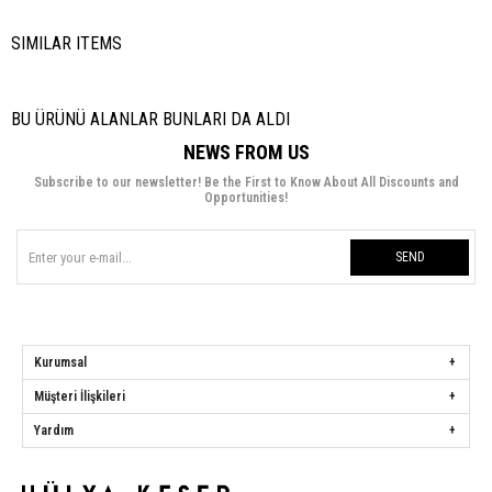
SIMILAR ITEMS
BU ÜRÜNÜ ALANLAR BUNLARI DA ALDI
NEWS FROM US
Subscribe to our newsletter! Be the First to Know About All Discounts and
Opportunities!
SEND
Kurumsal
Müşteri İlişkileri
Yardım
Hülya Keser
Address:
Başakşehir Mah. Ali Rıza Kuzucan Sitesi Taşoluk Yolu Sk.