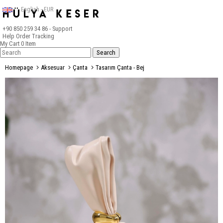
English - EUR
+90 850 259 34 86
- Support
Help
Order Tracking
My Cart
0
Item
Homepage
Aksesuar
Çanta
Tasarım Çanta - Bej