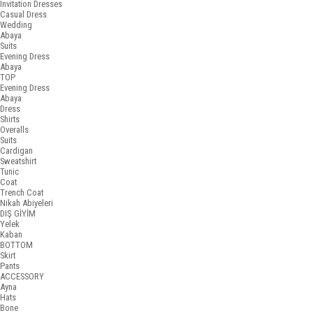
Invitation Dresses
Casual Dress
Wedding
Abaya
Suits
Evening Dress
Abaya
TOP
Evening Dress
Abaya
Dress
Shirts
Overalls
Suits
Cardigan
Sweatshirt
Tunic
Coat
Trench Coat
Nikah Abiyeleri
DIŞ GİYİM
Yelek
Kaban
BOTTOM
Skirt
Pants
ACCESSORY
Ayna
Hats
Bone