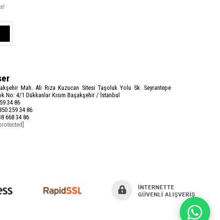
s!
ser
akşehir Mah. Ali Rıza Kuzucan Sitesi Taşoluk Yolu Sk. Seyrantepe
k No: 4/1 Dükkanlar Kısım Başakşehir / İstanbul
59 34 86
50 259 34 86
8 668 34 86
protected]