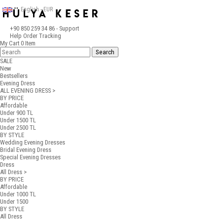
English - EUR
+90 850 259 34 86
- Support
Help
Order Tracking
My Cart
0
Item
SALE
New
Bestsellers
Evening Dress
ALL EVENING DRESS >
BY PRICE
Affordable
Under 900 TL
Under 1500 TL
Under 2500 TL
BY STYLE
Wedding Evening Dresses
Bridal Evening Dress
Special Evening Dresses
Dress
All Dress >
BY PRICE
Affordable
Under 1000 TL
Under 1500
BY STYLE
All Dress