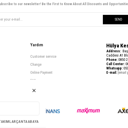
ubscribe to our newsletter! Be the First to Know About All Discounts and Opportunitie
SEND
Yardım
Hülya Ke
Address:
Baş
Caddesi A1 Blo
Customer service
Phone:
0850 2
Call Center:
08
Change
Whatsapp:
053
Online Payment
E-mail:
[email 
FAQ
TAKIMLAR
ÇANTA
ABAYA