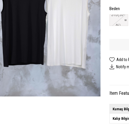
Beden
STD(36-
46)
Add to 
Notify 
Item Feat
Kumaş Bilg
Kalıp Bilgi