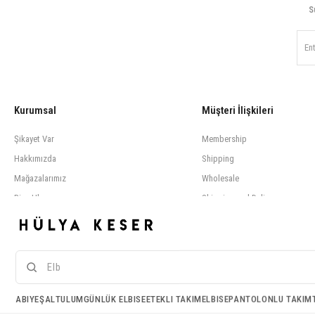
S
Kurumsal
Müşteri İlişkileri
Şikayet Var
Membership
Hakkımızda
Shipping
Mağazalarımız
Wholesale
Bize Ulaşın
Shipping and Delivery
KVKK
Çerez Kullanımı
ABIYE
ŞAL
TULUM
GÜNLÜK ELBISE
ETEKLI TAKIM
ELBISE
PANTOLONLU TAKIM
Birinci ve üçüncü kişi çerezlerini analiz amacıyla, alışkanlıklarınıza ve profilinize