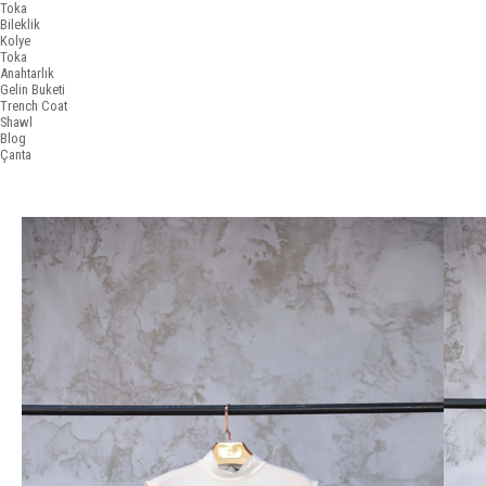
Toka
Bileklik
Kolye
Toka
Anahtarlık
Gelin Buketi
Trench Coat
Shawl
Blog
Çanta