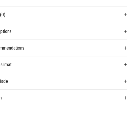
s
(0)
ptions
mmendations
slimat
 İade
m