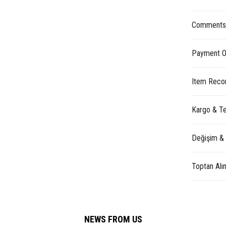
Comment
Payment O
Item Reco
Kargo & Te
Değişim &
Toptan Alı
NEWS FROM US