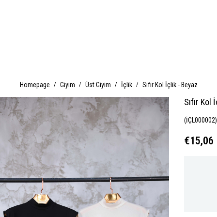
Homepage
Giyim
Üst Giyim
İçlik
Sıfır Kol İçlik - Beyaz
Sıfır Kol İ
(İÇL000002
€15,06