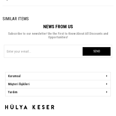
SIMILAR ITEMS
NEWS FROM US
Subscribe to our newsletter! Be the First to Know About All Discounts and
Opportunities!
SEND
Kurumsal
Müşteri İlişkileri
Yardım
Hülya Keser
Address:
Başakşehir Mah. Ali Rıza Kuzucan Sitesi Taşoluk Yolu Sk.
Seyrantepe Caddesi A1 Blok No: 4/1 Dükkanlar Kısım Başakşehir / İstanbul
Phone:
0850 259 34 86
Call Center:
0850 259 34 86