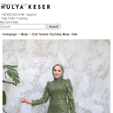
English - EUR
+90 850 259 34 86
- Support
Help
Order Tracking
My Cart
0
Item
Homepage
Abiye
Özel Tasarım Tüy Detay Abiye - Haki