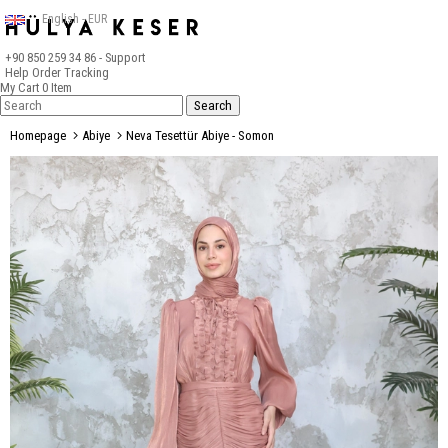
English - EUR
+90 850 259 34 86
- Support
Help
Order Tracking
My Cart
0
Item
Homepage
Abiye
Neva Tesettür Abiye - Somon