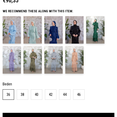
€90,35
WE RECOMMEND THESE ALONG WITH THIS ITEM.
Beden
36
38
40
42
44
46