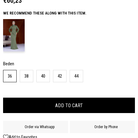
€60,23
WE RECOMMEND THESE ALONG WITH THIS ITEM.
Beden
36
38
40
42
44
Order via Whatsapp
Order by Phone
Add to Favorites