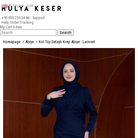
English - EUR
+90 850 259 34 86
- Support
Help
Order Tracking
My Cart
0
Item
Homepage
Abiye
Kol Tüy Detaylı Krep Abiye - Lacivert