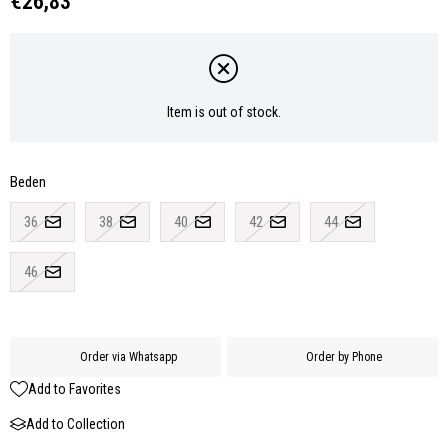
€26,83
Item is out of stock.
Beden
36
38
40
42
44
46
Order via Whatsapp
Order by Phone
Add to Favorites
Add to Collection