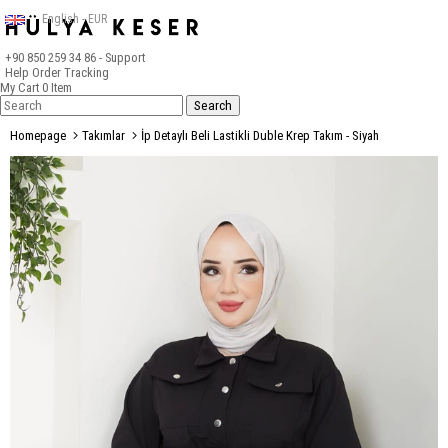
English - EUR
+90 850 259 34 86
- Support
Help
Order Tracking
My Cart
0
Item
Homepage
Takımlar
İp Detaylı Beli Lastikli Duble Krep Takım - Siyah