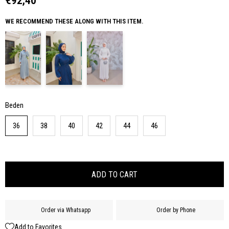
€92,40
WE RECOMMEND THESE ALONG WITH THIS ITEM.
Beden
36
38
40
42
44
46
Order via Whatsapp
Order by Phone
Add to Favorites