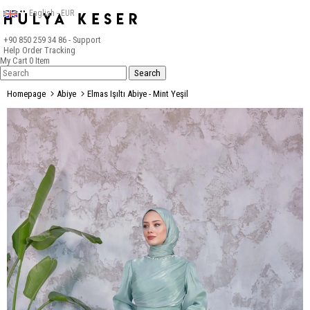
English - EUR
+90 850 259 34 86
- Support
Help
Order Tracking
My Cart
0
Item
Homepage
Abiye
Elmas Işıltı Abiye - Mint Yeşil