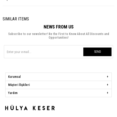
SIMILAR ITEMS
NEWS FROM US
Subscribe to our newsletter! Be the First to Know About All Discounts and
Opportunities!
SEND
Kurumsal
Müşteri İlişkileri
Yardım
Hülya Keser
Address:
Başakşehir Mah. Ali Rıza Kuzucan Sitesi Taşoluk Yolu Sk.
Seyrantepe Caddesi A1 Blok No: 4/1 Dükkanlar Kısım Başakşehir / İstanbul
Phone:
0850 259 34 86
Call Center:
0850 259 34 86