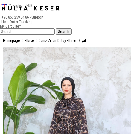
English - EUR
+90 850 259 34 86
- Support
Help
Order Tracking
My Cart
0
Item
Homepage
Elbise
Deniz Zincir Detay Elbise - Siyah