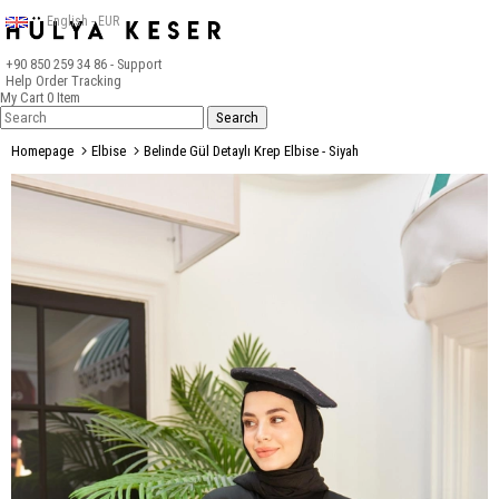
English - EUR
+90 850 259 34 86
- Support
Help
Order Tracking
My Cart
0
Item
Homepage
Elbise
Belinde Gül Detaylı Krep Elbise - Siyah