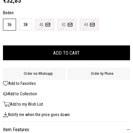
€32,85
Beden
36
38
40
42
44
Order via Whatsapp
Order by Phone
Add to Favorites
Add to Collection
Add to my Wish List
Notify me when the price goes down
Item Features