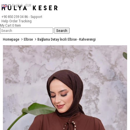
English - EUR
+90 850 259 34 86
- Support
Help
Order Tracking
My Cart
0
Item
Homepage
Elbise
Bağlama Detay İncili Elbise - Kahverengi