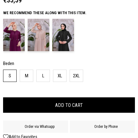
€35,59
WE RECOMMEND THESE ALONG WITH THIS ITEM.
Beden
S
M
L
XL
2XL
Order via Whatsapp
Order by Phone
Add to Favorites