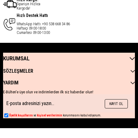
Siparişin Hızlıca
Kargoda!
Hızlı Destek Hattı
WhatsApp Hattı: +90 538 668 34 86
Haftaiçi 09:00-18:00
Cumartesi 09:00-13:00
KURUMSAL
SÖZLEŞMELER
YARDIM
E-Bülten'e üye olun ve indirimlerden ilk siz haberdar olun!
KAYIT OL
Üyelik koşullarını
ve
kişisel verilerimin
korunmasını kabul ediyorum.