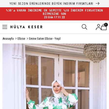
YENİ SEZON ÜRÜNLERİNDE BÜYÜK İNDİRİM FIRSATLARI
%30'a VARAN İNDİRİME EK SEPETTE %20 İNDİRİM FIRSATININ
BİTMESİNE SON
23 Gün 17:11:22
0
Anasayfa
Elbise
Emine Saten Elbise - Yeşil