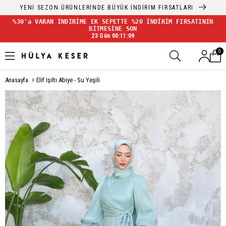
YENİ SEZON ÜRÜNLERİNDE BÜYÜK İNDİRİM FIRSATLARI
%30'a VARAN İNDİRİME EK SEPETTE %20 İNDİRİM FIRSATININ
BİTMESİNE SON
23 Gün 00:11:09
0
Anasayfa
Elif Işıltı Abiye - Su Yeşili