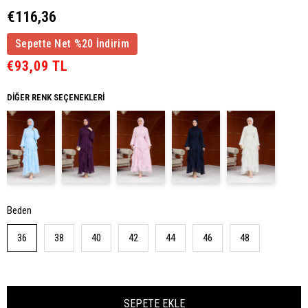
€116,36
Sepette Net %20 İndirim
€93,09 TL
DIĞER RENK SEÇENEKLERI
Beden
36
38
40
42
44
46
48