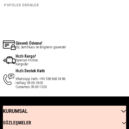
€51,33
€51,33
POPÜLER ÜRÜNLER
€41,06
€41,06
Güvenli Ödeme!
SSL Sertifikası ile Bilgilerin güvende!
Hızlı Kargo!
Siparişin Hızlıca
Kargoda!
Hızlı Destek Hattı
WhatsApp Hattı: +90 538 668 34 86
Haftaiçi 09:00-18:00
Cumartesi 09:00-13:00
KURUMSAL
SÖZLEŞMELER