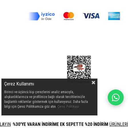
Çerez Kullanımı
Birinci ve üçüncü kişi çerezlerini analiz amacıyla,
alışkanlıklarınıza ve profilinize bağlı olarak tercihlerinizle
bağlantılı reklamlar göstermek için kullanıyoruz. Daha fazla
bilgi için Çerez Politikamıza göz atın.
Çerez Politikası
N
·
%30'YE VARAN İNDİRİME EK SEPETTE %20 İNDİRİM
ÜRÜNLERİ İÇİN