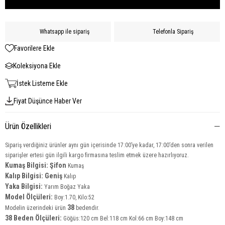
Whatsapp ile sipariş
Telefonla Sipariş
Favorilere Ekle
Koleksiyona Ekle
İstek Listeme Ekle
Fiyat Düşünce Haber Ver
Ürün Özellikleri
Sipariş verdiğiniz ürünler aynı gün içerisinde 17:00’ye kadar, 17:00’den sonra verilen
siparişler ertesi gün ilgili kargo firmasına teslim etmek üzere hazırlıyoruz.
Kumaş Bilgisi: Şifon
Kumaş
Kalıp Bilgisi: Geniş
Kalıp
Yaka Bilgisi:
Yarım Boğaz Yaka
Model Ölçüleri:
Boy:1.70, Kilo:52
38
Modelin üzerindeki ürün
bedendir.
38 Beden Ölçüleri:
Göğüs:120 cm Bel:118 cm Kol:66 cm Boy:148 cm