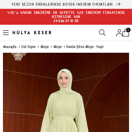
YENİ SEZON ÜRÜNLERİNDE BÜYÜK İNDİRİM FIRSATLARI
%30'a VARAN İNDİRİME EK SEPETTE %20 İNDİRİM FIRSATININ
BİTMESİNE SON
24 Gün 07:41:05
0
Anasayfa
Üst Giyim
Abiye
Abiye
Damla Şifon Abiye - Yeşil