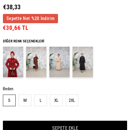
€38,33
Sepette Net %20 İndirim
€30,66 TL
DIĞER RENK SEÇENEKLERI
Beden
S
M
L
XL
2XL