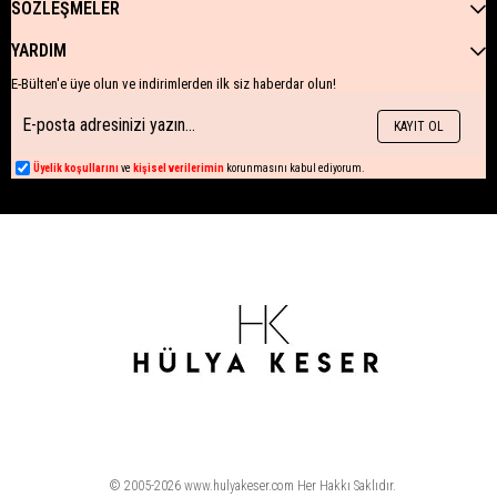
SÖZLEŞMELER
YARDIM
E-Bülten'e üye olun ve indirimlerden ilk siz haberdar olun!
KAYIT OL
Üyelik koşullarını
ve
kişisel verilerimin
korunmasını kabul ediyorum.
© 2005-2026 www.hulyakeser.com Her Hakkı Saklıdır.