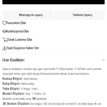
Whatsapp ile sipariş
Telefonla Sipariş
Favorilere Ekle
Koleksiyona Ekle
İstek Listeme Ekle
Fiyat Düşünce Haber Ver
Ürün Özellikleri
Sipariş verdiğiniz ürünler aynı gün içerisinde 17:00’ye kadar, 17:00’den sonra verilen
siparişler ertesi gün ilgili kargo firmasına teslim etmek üzere hazırlıyoruz.
Kumaş Bilgisi:
Krep Kumaş
Kalıp Bilgisi:
Rahat Kalıp
Yaka Bilgisi:
V Boğaz Yaka
Model Ölçüleri:
Boy: 1.70,Kilo: 52
38
Modelin üzerindeki ürün
bedendir.
38 Beden Ölçüleri:
Üst Göğüs:106 cm Üst Boy:60 cm Kol:61 cm Etek Boyu:95 cm