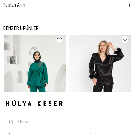
Toptan Alım
BENZER ÜRÜNLER
Efsun İkili Takım - Zümrüt Yeşil
Melek İkili Takım - Siyah