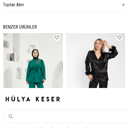
Toptan Alım
BENZER ÜRÜNLER
Efsun İkili Takım - Zümrüt Yeşil
Melek İkili Takım - Siyah