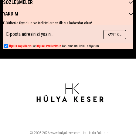
SÖZLEŞMELER
YARDIM
E-Bülten'e üye olun ve indirimlerden ilk siz haberdar olun!
KAYIT OL
Üyelik koşullarını
ve
kişisel verilerimin
korunmasını kabul ediyorum.
© 2005-2026 www.hulyakeser.com Her Hakkı Saklıdır.