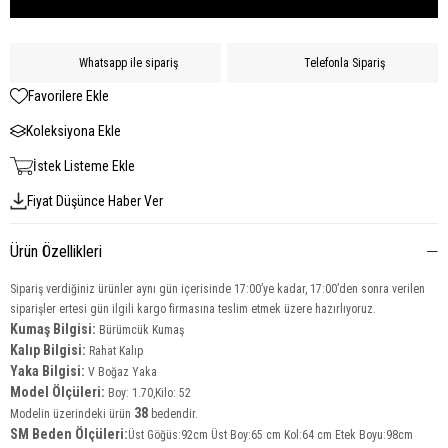
Whatsapp ile sipariş
Telefonla Sipariş
Favorilere Ekle
Koleksiyona Ekle
İstek Listeme Ekle
Fiyat Düşünce Haber Ver
Ürün Özellikleri
Sipariş verdiğiniz ürünler aynı gün içerisinde 17:00’ye kadar, 17:00’den sonra verilen
siparişler ertesi gün ilgili kargo firmasına teslim etmek üzere hazırlıyoruz.
Kumaş Bilgisi:
Bürümcük Kumaş
Kalıp Bilgisi:
Rahat Kalıp
Yaka Bilgisi:
V Boğaz Yaka
Model Ölçüleri:
Boy: 1.70,Kilo: 52
38
Modelin üzerindeki ürün
bedendir.
SM Beden Ölçüleri:
Üst Göğüs:92cm Üst Boy:65 cm Kol:64 cm Etek Boyu:98cm