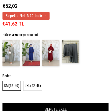
€52,02
Sepette Net %20 İndirim
€41,62 TL
DIĞER RENK SEÇENEKLERI
Beden
SM(36-40)
LXL(42-46)